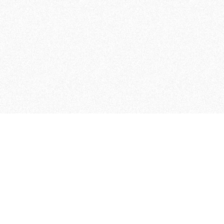
 che riunisce cinque testate giornalistiche, che oltr
rganizza eventi di vario genere, smuove le coscienze, s