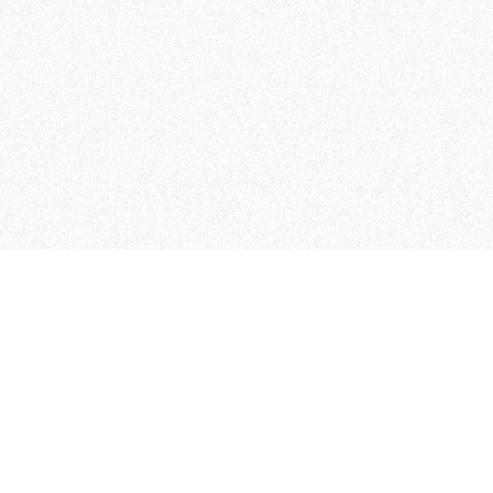
MAGOG è un gruppo editoriale
quotidiani, pubblica libri, o