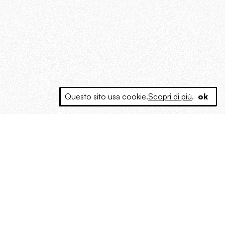
Questo sito usa cookie.
Scopri di più
.
ok
e a produrre contenuti esclusivi e inediti
posta le masse, spariglia le idee.