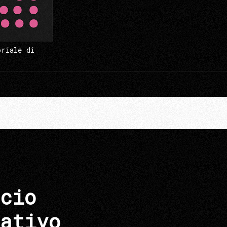
oriale di
cio
ativo