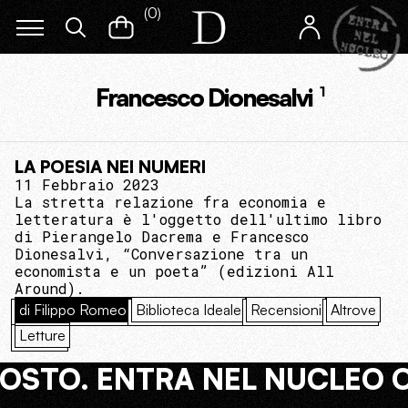
(
0
)
Francesco Dionesalvi
1
LA POESIA NEI NUMERI
11 Febbraio 2023
La stretta relazione fra economia e
letteratura è l'oggetto dell'ultimo libro
di Pierangelo Dacrema e Francesco
Dionesalvi, “Conversazione tra un
economista e un poeta” (edizioni All
Around).
di Filippo Romeo
Biblioteca Ideale
Recensioni
Altrove
Letture
COSTO. ENTRA NEL NUCLEO 