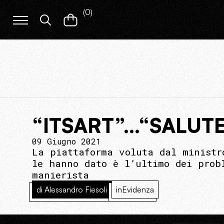
(
0
)
“ITSART”…“SALUT
09 Giugno 2021
La piattaforma voluta dal ministr
le hanno dato è l’ultimo dei prob
manierista
di Alessandro Fiesoli
inEvidenza