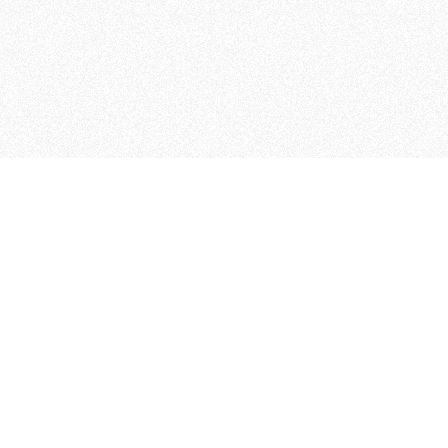
MAGOG è un gruppo editoriale
quotidiani, pubblica libri, o