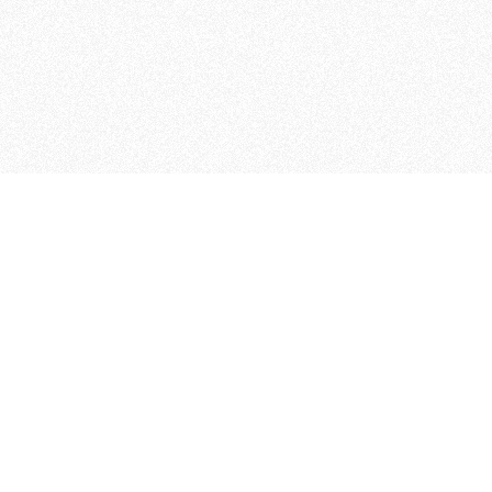
 che riunisce cinque testate giornalistiche, che oltr
rganizza eventi di vario genere, smuove le coscienze, s