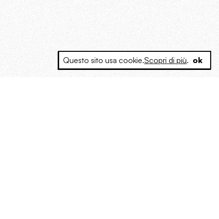
Questo sito usa cookie.
Scopri di più
.
ok
e a produrre contenuti esclusivi e inediti
posta le masse, spariglia le idee.