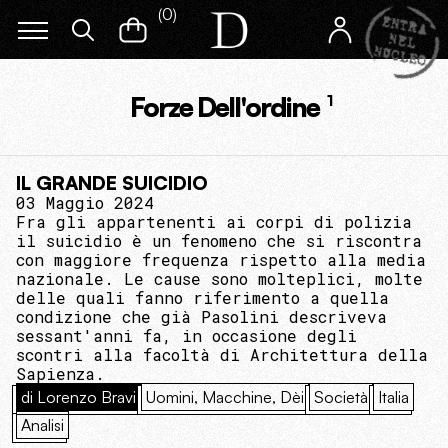
(
0
)
Forze Dell'ordine
1
IL GRANDE SUICIDIO
03 Maggio 2024
Fra gli appartenenti ai corpi di polizia
il suicidio è un fenomeno che si riscontra
con maggiore frequenza rispetto alla media
nazionale. Le cause sono molteplici, molte
delle quali fanno riferimento a quella
condizione che già Pasolini descriveva
sessant'anni fa, in occasione degli
scontri alla facoltà di Architettura della
Sapienza.
di Lorenzo Bravi
Uomini, Macchine, Dèi
Società
Italia
Analisi