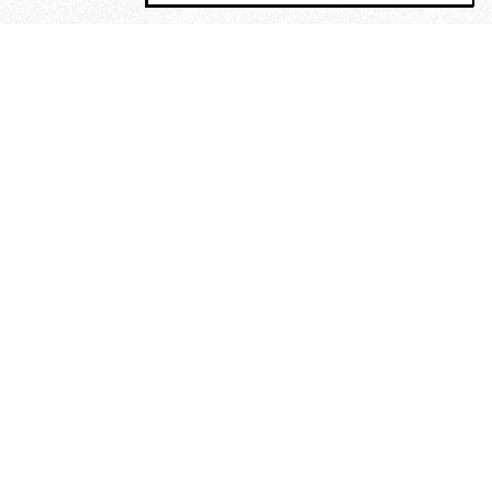
MAGOG è un gruppo editoriale che
riunisce cinque testate giornalistiche, che
oltre a produrre contenuti esclusivi e
inediti quotidiani, pubblica libri, organizza
eventi di vario genere, smuove le
coscienze, sposta le masse, spariglia le
idee.
“Nella mollica delle stelle”. Le
poesie di Maurice Chappaz, un
Rimbaud perduto in Tibet