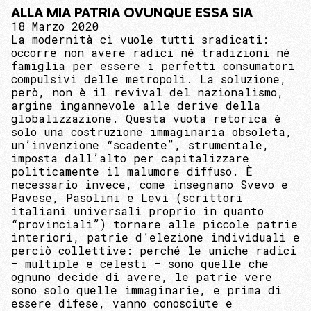
ALLA MIA PATRIA OVUNQUE ESSA SIA
18 Marzo 2020
La modernità ci vuole tutti sradicati:
occorre non avere radici né tradizioni né
famiglia per essere i perfetti consumatori
compulsivi delle metropoli. La soluzione,
però, non è il revival del nazionalismo,
argine ingannevole alle derive della
globalizzazione. Questa vuota retorica è
solo una costruzione immaginaria obsoleta,
un’invenzione “scadente”, strumentale,
imposta dall’alto per capitalizzare
politicamente il malumore diffuso. È
necessario invece, come insegnano Svevo e
Pavese, Pasolini e Levi (scrittori
italiani universali proprio in quanto
“provinciali”) tornare alle piccole patrie
interiori, patrie d’elezione individuali e
perciò collettive: perché le uniche radici
– multiple e celesti – sono quelle che
ognuno decide di avere, le patrie vere
sono solo quelle immaginarie, e prima di
essere difese, vanno conosciute e