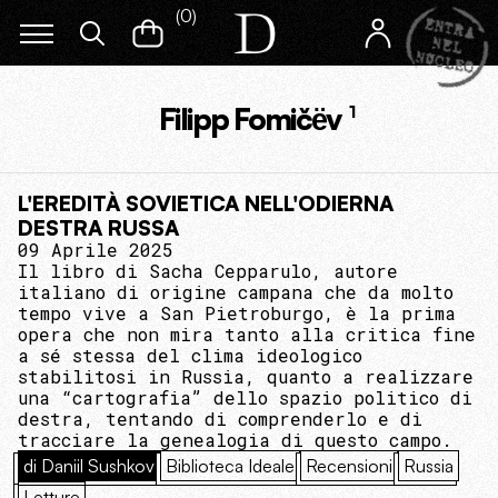
(
0
)
Filipp Fomičёv
1
L'EREDITÀ SOVIETICA NELL'ODIERNA
DESTRA RUSSA
09 Aprile 2025
Il libro di Sacha Cepparulo, autore
italiano di origine сampana che da molto
tempo vive a San Pietroburgo, è la prima
opera che non mira tanto alla critica fine
a sé stessa del clima ideologico
stabilitosi in Russia, quanto a realizzare
una “cartografia” dello spazio politico di
destra, tentando di comprenderlo e di
tracciare la genealogia di questo campo.
di Daniil Sushkov
Biblioteca Ideale
Recensioni
Russia
Letture