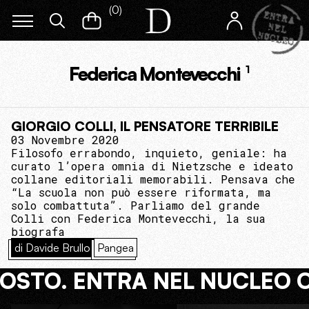
(
0
)
Federica Montevecchi
1
GIORGIO COLLI, IL PENSATORE TERRIBILE
03 Novembre 2020
Filosofo errabondo, inquieto, geniale: ha
curato l’opera omnia di Nietzsche e ideato
collane editoriali memorabili. Pensava che
“La scuola non può essere riformata, ma
solo combattuta”. Parliamo del grande
Colli con Federica Montevecchi, la sua
biografa
di Davide Brullo
Pangea
COSTO. ENTRA NEL NUCLEO 