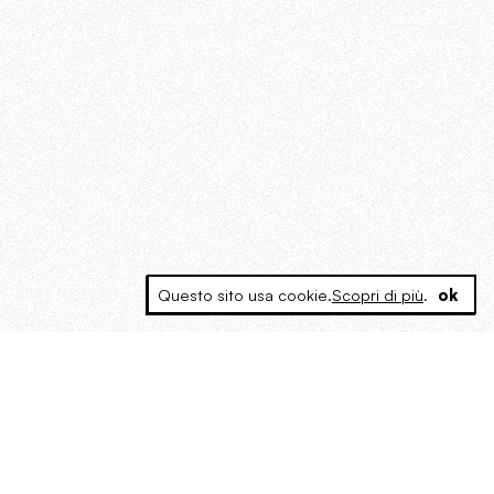
Questo sito usa cookie.
Scopri di più
.
ok
MAGOG è un gruppo editoriale che
riunisce cinque testate giornalistiche, che
oltre a produrre contenuti esclusivi e
inediti quotidiani, pubblica libri, organizza