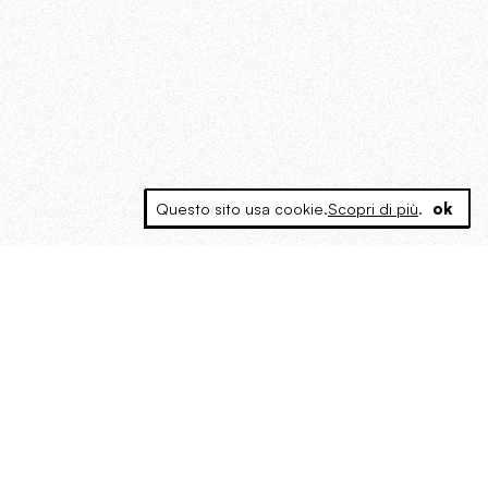
Questo sito usa cookie.
Scopri di più
.
ok
MAGOG è un gruppo editoriale che
riunisce cinque testate giornalistiche, che
oltre a produrre contenuti esclusivi e
inediti quotidiani, pubblica libri, organizza
eventi di vario genere, smuove le
coscienze, sposta le masse, spariglia le
idee.