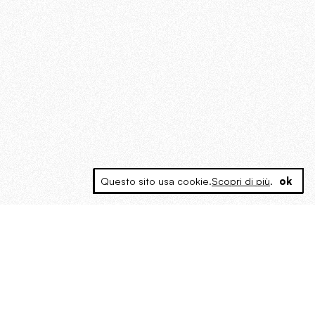
Questo sito usa cookie.
Scopri di più
.
ok
MAGOG è un gruppo editoriale che
riunisce cinque testate giornalistiche, che
oltre a produrre contenuti esclusivi e
inediti quotidiani, pubblica libri, organizza
eventi di vario genere, smuove le