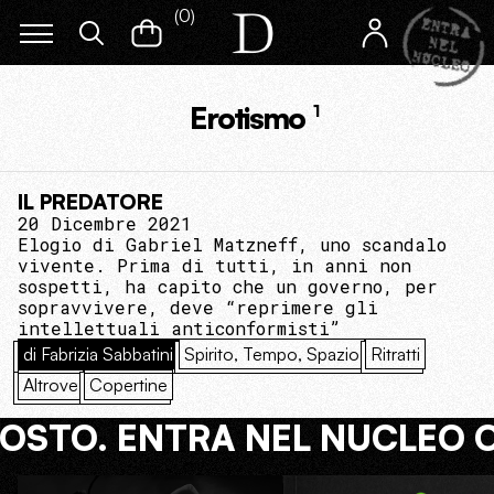
(
0
)
Erotismo
1
IL PREDATORE
20 Dicembre 2021
Elogio di Gabriel Matzneff, uno scandalo
vivente. Prima di tutti, in anni non
sospetti, ha capito che un governo, per
sopravvivere, deve “reprimere gli
intellettuali anticonformisti”
di Fabrizia Sabbatini
Spirito, Tempo, Spazio
Ritratti
Altrove
Copertine
COSTO. ENTRA NEL NUCLEO 