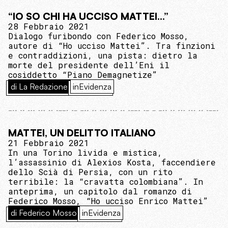
“IO SO CHI HA UCCISO MATTEI…”
28 Febbraio 2021
Dialogo furibondo con Federico Mosso,
autore di “Ho ucciso Mattei”. Tra finzioni
e contraddizioni, una pista: dietro la
morte del presidente dell’Eni il
cosiddetto “Piano Demagnetize”
di La Redazione
inEvidenza
MATTEI, UN DELITTO ITALIANO
21 Febbraio 2021
In una Torino livida e mistica,
l’assassinio di Alexios Kosta, faccendiere
dello Scià di Persia, con un rito
terribile: la “cravatta colombiana”. In
anteprima, un capitolo dal romanzo di
Federico Mosso, “Ho ucciso Enrico Mattei”
di Federico Mosso
inEvidenza