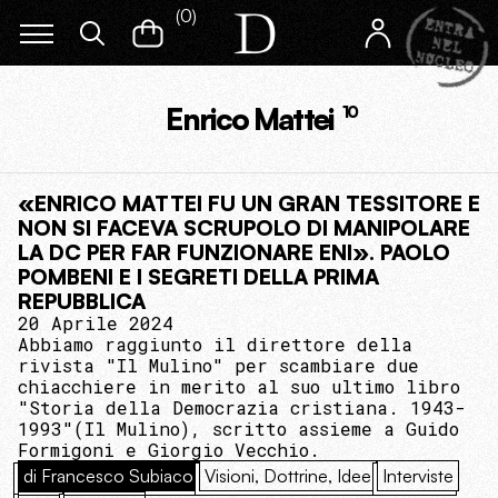
(
0
)
Enrico Mattei
10
«ENRICO MATTEI FU UN GRAN TESSITORE E
NON SI FACEVA SCRUPOLO DI MANIPOLARE
LA DC PER FAR FUNZIONARE ENI». PAOLO
POMBENI E I SEGRETI DELLA PRIMA
REPUBBLICA
20 Aprile 2024
Abbiamo raggiunto il direttore della
rivista "Il Mulino" per scambiare due
chiacchiere in merito al suo ultimo libro
"Storia della Democrazia cristiana. 1943-
1993"(Il Mulino), scritto assieme a Guido
Formigoni e Giorgio Vecchio.
di Francesco Subiaco
Visioni, Dottrine, Idee
Interviste