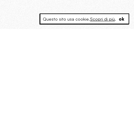
Questo sito usa cookie.
Scopri di più
.
ok
MAGOG è un gruppo editoriale che
riunisce cinque testate giornalistiche, che
oltre a produrre contenuti esclusivi e
inediti quotidiani, pubblica libri, organizza
eventi di vario genere, smuove le
coscienze, sposta le masse, spariglia le
idee.
“Vide uomini che divoravano
altri uomini” – o della ricerca
dell’armonia