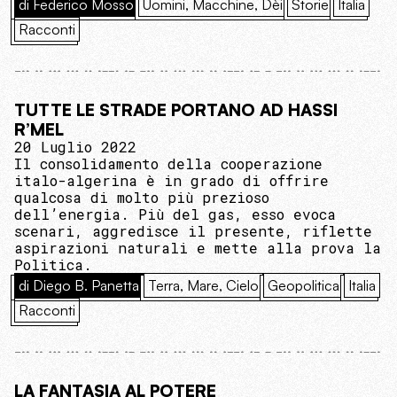
di Federico Mosso
Uomini, Macchine, Dèi
Storie
Italia
Racconti
TUTTE LE STRADE PORTANO AD HASSI
R’MEL
20 Luglio 2022
Il consolidamento della cooperazione
italo-algerina è in grado di offrire
qualcosa di molto più prezioso
dell’energia. Più del gas, esso evoca
scenari, aggredisce il presente, riflette
aspirazioni naturali e mette alla prova la
Politica.
di Diego B. Panetta
Terra, Mare, Cielo
Geopolitica
Italia
Racconti
LA FANTASIA AL POTERE