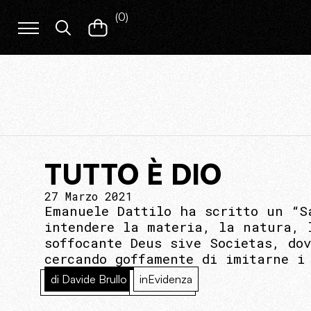
(
0
)
TUTTO È DIO
27 Marzo 2021
Emanuele Dattilo ha scritto un “S
intendere la materia, la natura, 
soffocante Deus sive Societas, do
cercando goffamente di imitarne i
di Davide Brullo
inEvidenza