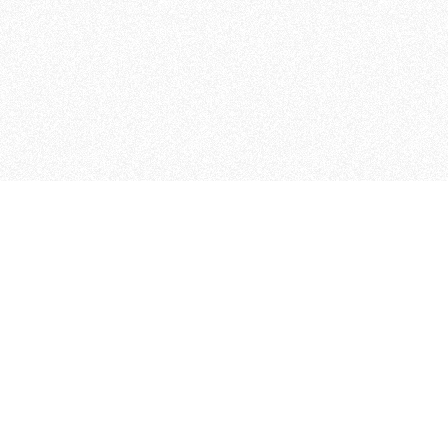
 che riunisce cinque testate giornalistiche, che oltr
rganizza eventi di vario genere, smuove le coscienze, s