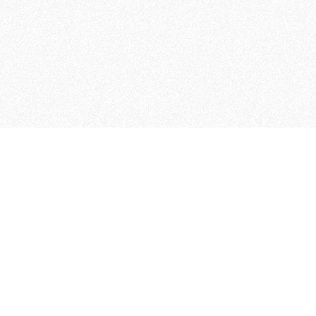
MAGOG è un gruppo editoriale
quotidiani, pubblica libri, o