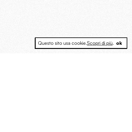
Questo sito usa cookie.
Scopri di più
.
ok
e a produrre contenuti esclusivi e inediti
posta le masse, spariglia le idee.