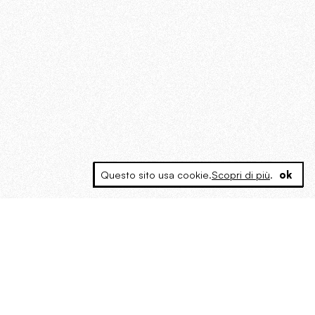
Questo sito usa cookie.
Scopri di più
.
ok
MAGOG è un gruppo editoriale che
riunisce cinque testate giornalistiche, che
oltre a produrre contenuti esclusivi e
inediti quotidiani, pubblica libri, organizza
eventi di vario genere, smuove le