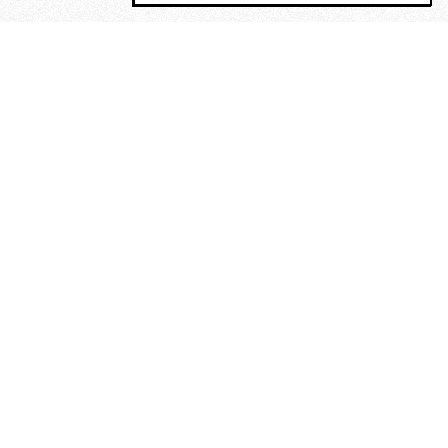
MAGOG è un gruppo editoriale che
riunisce cinque testate giornalistiche, che
oltre a produrre contenuti esclusivi e
inediti quotidiani, pubblica libri, organizza
eventi di vario genere, smuove le
coscienze, sposta le masse, spariglia le
idee.
“Vide uomini che divoravano
altri uomini” – o della ricerca
dell’armonia