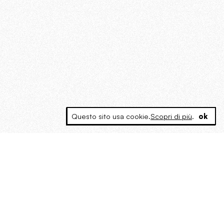
Questo sito usa cookie.
Scopri di più
.
ok
MAGOG è un gruppo editoriale che
riunisce cinque testate giornalistiche, che
oltre a produrre contenuti esclusivi e
inediti quotidiani, pubblica libri, organizza
eventi di vario genere, smuove le
coscienze, sposta le masse, spariglia le