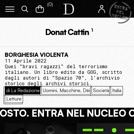
(
0
)
Donat Cattin
1
BORGHESIA VIOLENTA
11 Aprile 2022
Quei "bravi ragazzi" del terrorismo
italiano. Un libro edito da GOG, scritto
dagli autori di "Spazio 70", l'archivio
storico degli archivi storici.
di La Redazione
Uomini, Macchine, Dèi
Società
Italia
Letture
COSTO. ENTRA NEL NUCLEO 