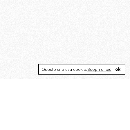
Questo sito usa cookie.
Scopri di più
.
ok
MAGOG è un gruppo editoriale che
riunisce cinque testate giornalistiche, che
oltre a produrre contenuti esclusivi e
inediti quotidiani, pubblica libri, organizza
eventi di vario genere, smuove le
coscienze, sposta le masse, spariglia le