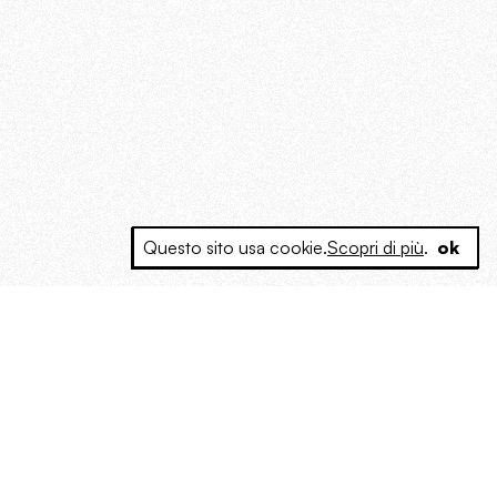
Questo sito usa cookie.
Scopri di più
.
ok
e a produrre contenuti esclusivi e inediti
posta le masse, spariglia le idee.