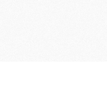
 che riunisce cinque testate giornalistiche, che oltr
rganizza eventi di vario genere, smuove le coscienze, s