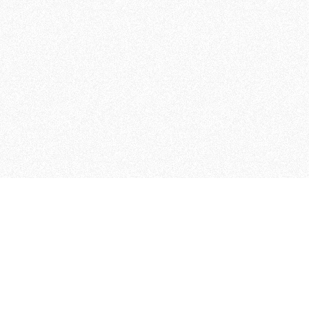
MAGOG è un gruppo editoriale
quotidiani, pubblica libri, o