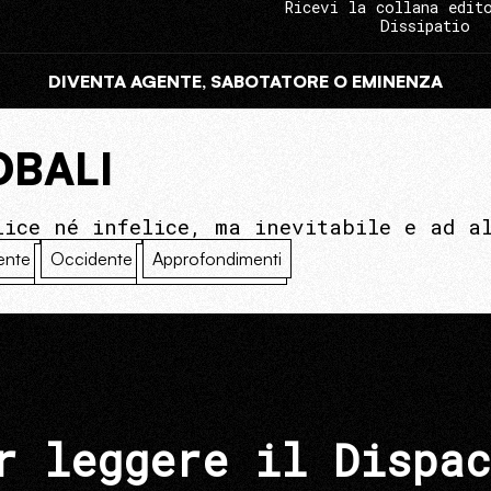
Ricevi la collana edit
Dissipatio
DIVENTA AGENTE, SABOTATORE O EMINENZA
OBALI
lice né infelice, ma inevitabile e ad a
ente
Occidente
Approfondimenti
r leggere il Dispac