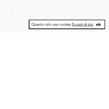
Questo sito usa cookie.
Scopri di più
.
ok
e a produrre contenuti esclusivi e inediti
posta le masse, spariglia le idee.