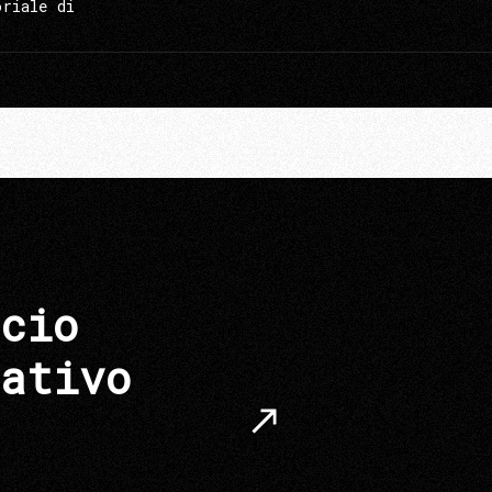
oriale di
cio
ativo