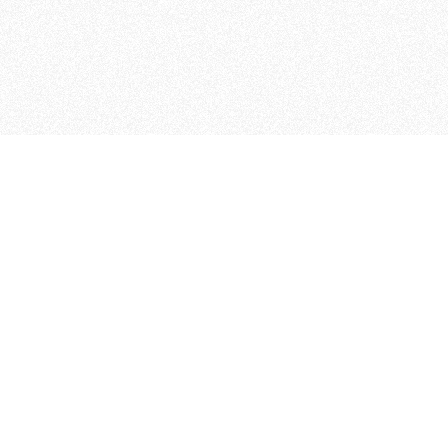
 che riunisce cinque testate giornalistiche, che oltr
rganizza eventi di vario genere, smuove le coscienze, s