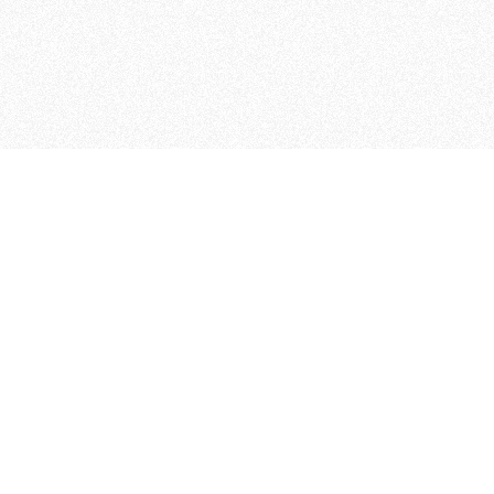
MAGOG è un gruppo editoriale
quotidiani, pubblica libri, o