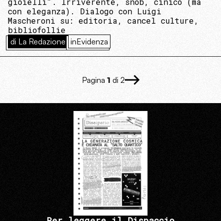
gioielli”. Irriverente, snob, cinico (ma
con eleganza). Dialogo con Luigi
Mascheroni su: editoria, cancel culture,
bibliofollie
di La Redazione
inEvidenza
Pagina
1
di 2
Per leggere il Dispaccio