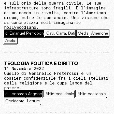
è sull'orlo della guerra civile. Le sue
infrastrutture sono fragili. E l'immagine
di un mondo in rivolta, contro l'American
dream, nutre le sue ansie. Una visione che
si concretizza nell'immaginario
hollywoodiano.
di Emanuel Pietrobon
Cavi, Carta, Dati
Media
Americhe
Analisi
TEOLOGIA POLITICA E DIRITTO
11 Novembre 2022
Quello di Geminello Preterossi è un
dossier confidenziale fra i cieli stellati
della religione e le cupe lande del
potere.
di Leonardo Arigone
Biblioteca Ideale
Biblioteca ideale
Occidente
Letture