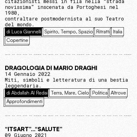
citazionisti messi in fila nella “strada
novissima” inscenata da Portoghesi nel
1980,
contraltare postmodernista al suo Teatro
del mondo.
di Luca Giannelli
Spirito, Tempo, Spazio
Ritratti
Italia
Copertine
DRAGOLOGIA DI MARIO DRAGHI
14 Gennaio 2022
Miti, simboli e letteratura di una bestia
leggendaria.
di Abdallah Al Redai
Terra, Mare, Cielo
Politica
Altrove
Approfondimenti
“ITSART”…“SALUTE”
09 Giugno 2021