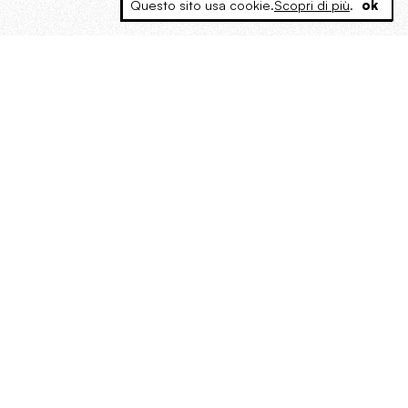
Questo sito usa cookie.
Scopri di più
.
ok
MAGOG è un gruppo editoriale che
riunisce cinque testate giornalistiche, che
oltre a produrre contenuti esclusivi e
inediti quotidiani, pubblica libri, organizza
eventi di vario genere, smuove le
coscienze, sposta le masse, spariglia le
idee.
“Un artista deve essere
reazionario”: Evelyn Waugh, lo
scrittore contro tutti