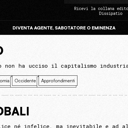
Ricevi la collana edit
Dissipatio
DIVENTA AGENTE, SABOTATORE O EMINENZA
O
o non ha ucciso il capitalismo industri
omia
Occidente
Approfondimenti
OBALI
lice né infelice, ma inevitabile e ad a