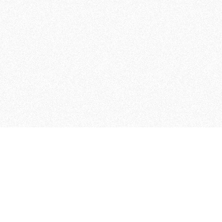
MAGOG è un gruppo editoriale
quotidiani, pubblica libri, o