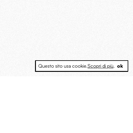
Questo sito usa cookie.
Scopri di più
.
ok
e a produrre contenuti esclusivi e inediti
posta le masse, spariglia le idee.