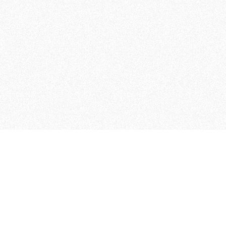
 che riunisce cinque testate giornalistiche, che oltr
rganizza eventi di vario genere, smuove le coscienze, s