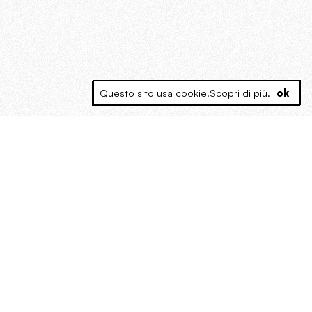
Questo sito usa cookie.
Scopri di più
.
ok
MAGOG è un gruppo editoriale che
riunisce cinque testate giornalistiche, che
oltre a produrre contenuti esclusivi e
inediti quotidiani, pubblica libri, organizza
eventi di vario genere, smuove le
coscienze, sposta le masse, spariglia le
idee.
“Vide uomini che divoravano