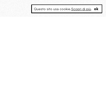
Questo sito usa cookie.
Scopri di più
.
ok
MAGOG è un gruppo editoriale che
riunisce cinque testate giornalistiche, che
oltre a produrre contenuti esclusivi e
inediti quotidiani, pubblica libri, organizza
eventi di vario genere, smuove le
coscienze, sposta le masse, spariglia le
idee.
“Vide uomini che divoravano
altri uomini” – o della ricerca
dell’armonia