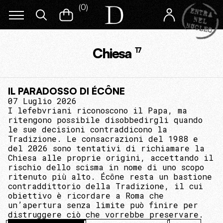
(
0
)
Chiesa
17
IL PARADOSSO DI ÉCÔNE
07 Luglio 2026
I lefebvriani riconoscono il Papa, ma
ritengono possibile disobbedirgli quando
le sue decisioni contraddicono la
Tradizione. Le consacrazioni del 1988 e
del 2026 sono tentativi di richiamare la
Chiesa alle proprie origini, accettando il
rischio dello scisma in nome di uno scopo
ritenuto più alto. Écône resta un bastione
contraddittorio della Tradizione, il cui
obiettivo è ricordare a Roma che
un’apertura senza limite può finire per
distruggere ciò che vorrebbe preservare.