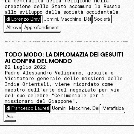
La centralità della religione nella
creazione dello Stato accomuna la Russia
allo sviluppo della società occidentale.
di Lorenzo Bravi
Uomini, Macchine, Dèi
Società
Altrove
Approfondimenti
TODO MODO: LA DIPLOMAZIA DEI GESUITI
AI CONFINI DEL MONDO
02 Luglio 2022
Padre Alessandro Valignano, gesuita e
Visitatore generale delle missioni delle
Indie Orientali, viene ricordato come
maestro dell'arte del negoziato per via
del suo celebre "Cerimoniale per i
missionari del Giappone".
di Francesco Laureti
Uomini, Macchine, Dèi
Metafisica
Asia