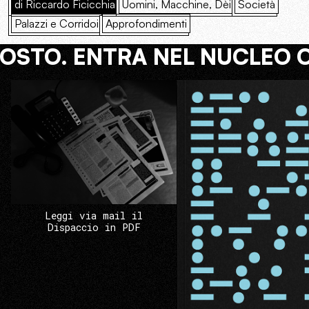
di Riccardo Ficicchia
Uomini, Macchine, Dèi
Società
Palazzi e Corridoi
Approfondimenti
COSTO. ENTRA NEL NUCLEO 
Leggi via mail il
Dispaccio in PDF