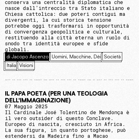
conserva una centralità diplomatica che
nasce dall’intreccio tra Stato italiano e
Chiesa cattolica: due poteri contigui ma
divergenti, la cui storica tensione
potrebbe oggi trasformarsi in opportunità
di convergenza geopolitica e culturale,
restituendo alla città eterna un ruolo di
snodo tra identità europee e sfide
globali.
di Jacopo Ascenzo
Uomini, Macchine, Dèi
Società
Italia
Visioni
IL PAPA POETA (PER UNA TEOLOGIA
DELL'IMMAGINAZIONE)
07 Maggio 2025
Il Cardinale José Tolentino de Mendonça è
il vero outsider di questo Conclave.
Europeo di nascita, cresciuto in Africa.
La sua figura, in quanto portoghese, può
estendersi da Madeira fino a Macao