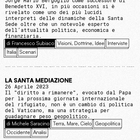
Jorge Mario Bergoglio come successore di
Benedetto XVI, in più occasioni si è
rivelato come uno dei più lucidi
interpreti delle dinamiche della Santa
Sede oltre che un notevole esperto
dell’attualità politica, economica e
finanziaria.
di Francesco Subiaco
Visioni, Dottrine, Idee
Interviste
Italia
Scenari
LA SANTA MEDIAZIONE
26 Aprile 2023
Il "diritto a rimanere", evocato dal Papa
per la prossima giornata internazionale
del rifugiato, non è un cambio di politica
del Vaticano, ma una strategia per
guadagnare peso geopolitico.
di Michele Saracino
Terra, Mare, Cielo
Geopolitica
Occidente
Analisi