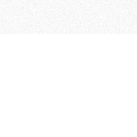
 che riunisce cinque testate giornalistiche, che oltr
rganizza eventi di vario genere, smuove le coscienze, s