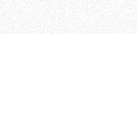
MAGOG è un gruppo editoriale
quotidiani, pubblica libri, o