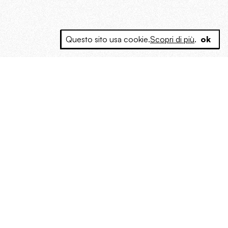
Questo sito usa cookie.
Scopri di più
.
ok
e a produrre contenuti esclusivi e inediti
posta le masse, spariglia le idee.