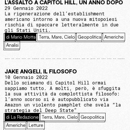
L’ASSALTO A CAPITOL HILL, UN ANNO DOPO
29 Gennaio 2022
La rigenerazione dell’establishment
americano intorno a una nuova mitopoiesi
rischia di spaccare letteralmente in due
gli Stati Uniti.
di Mario Motta
Terra, Mare, Cielo
Geopolitica
Americhe
Analisi
JAKE ANGELI, IL FILOSOFO
10 Gennaio 2022
Dello sciamano di Capitol Hill ormai
sappiamo tutto. A molti, però, è sfuggita
la sua attività da complottista filosofo:
l’anno scorso si è autopubblicato via
Amazon un violento pamphlet che svela “la
strategia del Deep State”
di La Redazione
Terra, Mare, Cielo
Geopolitica
Americhe
Letture