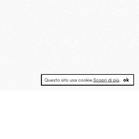
Questo sito usa cookie.
Scopri di più
.
ok
MAGOG è un gruppo editoriale che
riunisce cinque testate giornalistiche, che
oltre a produrre contenuti esclusivi e
inediti quotidiani, pubblica libri, organizza
eventi di vario genere, smuove le