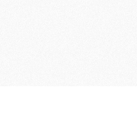
MAGOG è un gruppo editoriale
quotidiani, pubblica libri, o