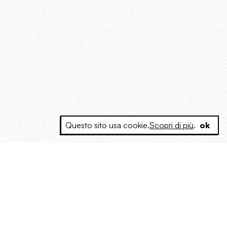
Questo sito usa cookie.
Scopri di più
.
ok
e a produrre contenuti esclusivi e inediti
posta le masse, spariglia le idee.