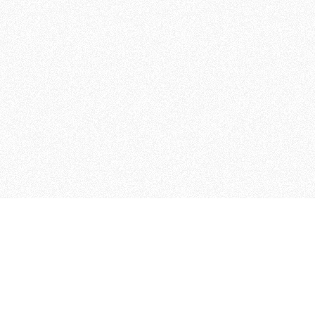
 che riunisce cinque testate giornalistiche, che oltr
rganizza eventi di vario genere, smuove le coscienze, s