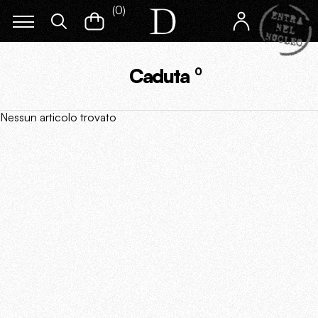
(
0
)
Caduta
0
Nessun articolo trovato