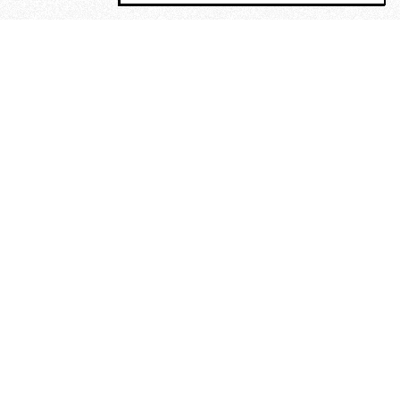
MAGOG è un gruppo editoriale che
riunisce cinque testate giornalistiche, che
oltre a produrre contenuti esclusivi e
inediti quotidiani, pubblica libri, organizza
eventi di vario genere, smuove le
coscienze, sposta le masse, spariglia le
idee.
“Scrivere è dare un senso al
soffrire”. Alchimia di Alejandra
Pizarnik