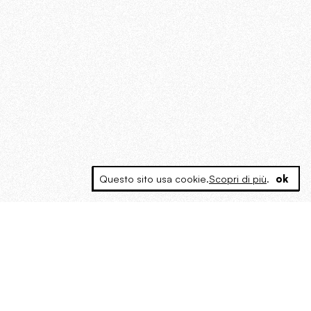
Questo sito usa cookie.
Scopri di più
.
ok
MAGOG è un gruppo editoriale che
riunisce cinque testate giornalistiche, che
oltre a produrre contenuti esclusivi e
inediti quotidiani, pubblica libri, organizza
eventi di vario genere, smuove le