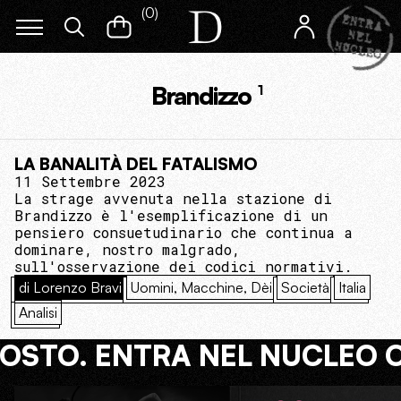
(
0
)
Brandizzo
1
LA BANALITÀ DEL FATALISMO
11 Settembre 2023
La strage avvenuta nella stazione di
Brandizzo è l'esemplificazione di un
pensiero consuetudinario che continua a
dominare, nostro malgrado,
sull'osservazione dei codici normativi.
di Lorenzo Bravi
Uomini, Macchine, Dèi
Società
Italia
Analisi
COSTO. ENTRA NEL NUCLEO 