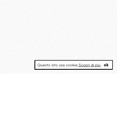
Questo sito usa cookie.
Scopri di più
.
ok
MAGOG è un gruppo editoriale che
riunisce cinque testate giornalistiche, che
oltre a produrre contenuti esclusivi e
inediti quotidiani, pubblica libri, organizza
eventi di vario genere, smuove le