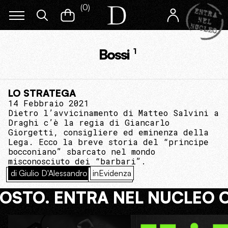
(
0
)
Bossi
1
LO STRATEGA
14 Febbraio 2021
Dietro l’avvicinamento di Matteo Salvini a
Draghi c’è la regia di Giancarlo
Giorgetti, consigliere ed eminenza della
Lega. Ecco la breve storia del “principe
bocconiano” sbarcato nel mondo
misconosciuto dei “barbari”.
di Giulio D'Alessandro
inEvidenza
COSTO. ENTRA NEL NUCLEO 