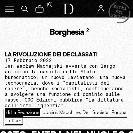
(
0
)
Borghesia
2
LA RIVOLUZIONE DEI DECLASSATI
17 Febbraio 2022
Jan Wacław Machajski avverte con largo
anticipo la nascita dello Stato
burocratico, un nuovo Leviatano, una nuova
tecnocrazia, dove i “capitalisti del
sapere”, benché socialisti, continueranno
a svolgere una funzione di dominio sulle
masse. GOG Edzioni pubblica "La dittatura
dell'intellighenzia".
di La Redazione
Uomini, Macchine, Dèi
Società
Europa
Letture