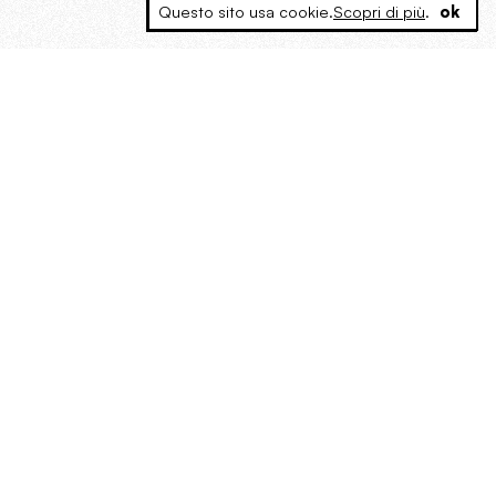
Questo sito usa cookie.
Scopri di più
.
ok
MAGOG è un gruppo editoriale che
riunisce cinque testate giornalistiche, che
oltre a produrre contenuti esclusivi e
inediti quotidiani, pubblica libri, organizza
eventi di vario genere, smuove le
coscienze, sposta le masse, spariglia le
idee.
“Un artista deve essere
reazionario”: Evelyn Waugh, lo
scrittore contro tutti