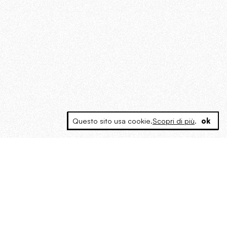
Questo sito usa cookie.
Scopri di più
.
ok
MAGOG è un gruppo editoriale che
riunisce cinque testate giornalistiche, che
oltre a produrre contenuti esclusivi e
inediti quotidiani, pubblica libri, organizza
eventi di vario genere, smuove le
coscienze, sposta le masse, spariglia le