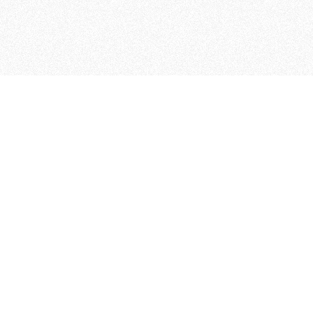
 che riunisce cinque testate giornalistiche, che oltr
rganizza eventi di vario genere, smuove le coscienze, s