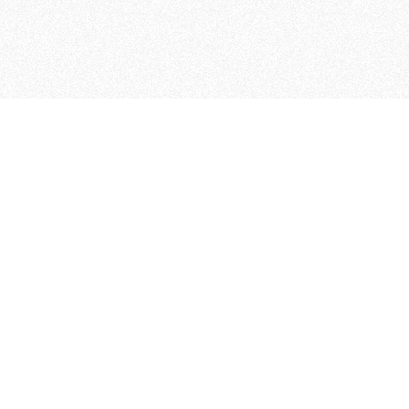
MAGOG è un gruppo editoriale
quotidiani, pubblica libri, o