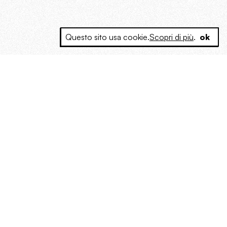
Questo sito usa cookie.
Scopri di più
.
ok
e a produrre contenuti esclusivi e inediti
posta le masse, spariglia le idee.