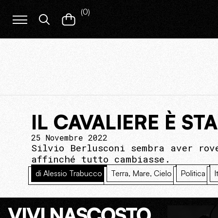
(
0
)
IL CAVALIERE È S
25 Novembre 2022
Silvio Berlusconi sembra aver rov
affinché tutto cambiasse.
di Alessio Trabucco
Terra, Mare, Cielo
Politica
I
VIVI NASCOSTO.