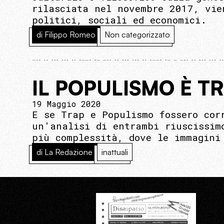
rilasciata nel novembre 2017, vie
politici, sociali ed economici.
di Filippo Romeo
Non categorizzato
IL POPULISMO È TR
19 Maggio 2020
E se Trap e Populismo fossero cor
un'analisi di entrambi riuscissim
più complessità, dove le immagini
di La Redazione
inattuali