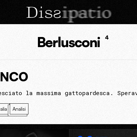
Berlusconi
4
TANCO
esciato la massima gattopardesca. Spera
talia
Analisi