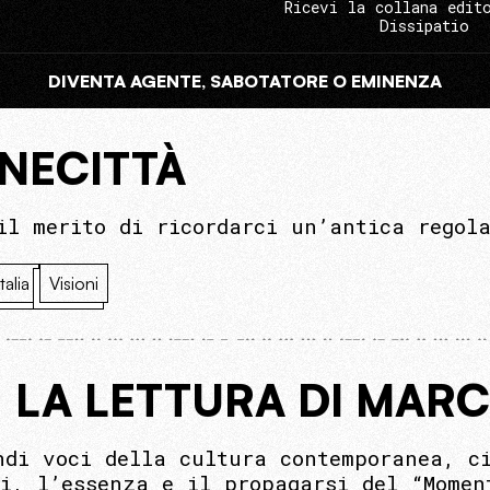
Ricevi la collana edit
Dissipatio
DIVENTA AGENTE, SABOTATORE O EMINENZA
INECITTÀ
il merito di ricordarci un’antica regol
Italia
Visioni
I. LA LETTURA DI MAR
ndi voci della cultura contemporanea, c
si, l’essenza e il propagarsi del “Momen