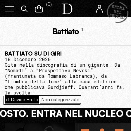
(
0
)
Battiato
1
BATTIATO SU DI GIRI
18 Dicembre 2020
Gita nella discografia di un gigante. Da
“Nomadi” a “Prospettiva Nevski”
(frantumata da Tommaso Labranca), da
“L’ombra della luce” alla casa editrice
che pubblicava Gurdjieff. Quarant’anni fa,
la svolta
di Davide Brullo
Non categorizzato
COSTO. ENTRA NEL NUCLEO 