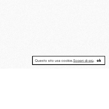
Questo sito usa cookie.
Scopri di più
.
ok
MAGOG è un gruppo editoriale che
riunisce cinque testate giornalistiche, che
oltre a produrre contenuti esclusivi e
inediti quotidiani, pubblica libri, organizza
eventi di vario genere, smuove le