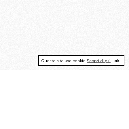
Questo sito usa cookie.
Scopri di più
.
ok
MAGOG è un gruppo editoriale che
riunisce cinque testate giornalistiche, che
oltre a produrre contenuti esclusivi e
inediti quotidiani, pubblica libri, organizza
eventi di vario genere, smuove le
coscienze, sposta le masse, spariglia le
idee.