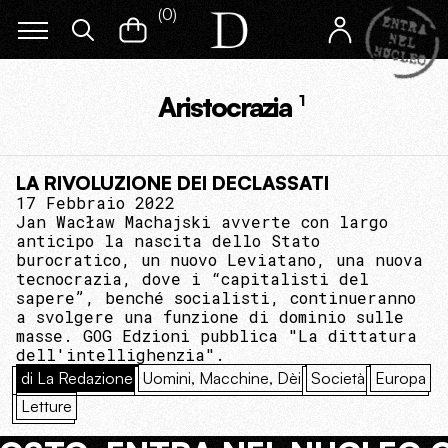
(
0
)
Aristocrazia
1
LA RIVOLUZIONE DEI DECLASSATI
17 Febbraio 2022
Jan Wacław Machajski avverte con largo
anticipo la nascita dello Stato
burocratico, un nuovo Leviatano, una nuova
tecnocrazia, dove i “capitalisti del
sapere”, benché socialisti, continueranno
a svolgere una funzione di dominio sulle
masse. GOG Edzioni pubblica "La dittatura
dell'intellighenzia".
di La Redazione
Uomini, Macchine, Dèi
Società
Europa
Letture