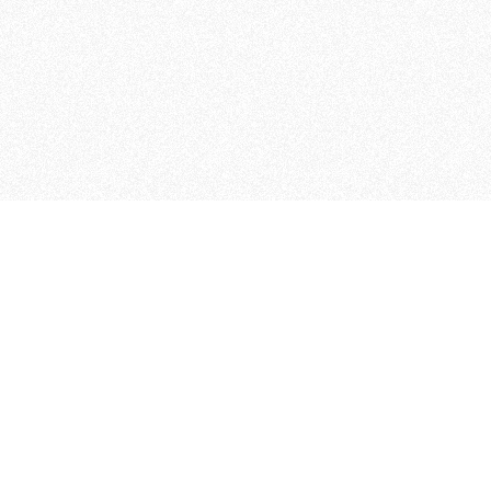
 che riunisce cinque testate giornalistiche, che oltr
rganizza eventi di vario genere, smuove le coscienze, s