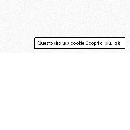
Questo sito usa cookie.
Scopri di più
.
ok
e a produrre contenuti esclusivi e inediti
posta le masse, spariglia le idee.