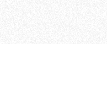
MAGOG è un gruppo editoriale
quotidiani, pubblica libri, o