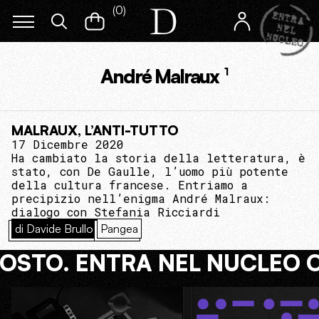
(
0
)
André Malraux
1
MALRAUX, L’ANTI-TUTTO
17 Dicembre 2020
Ha cambiato la storia della letteratura, è
stato, con De Gaulle, l’uomo più potente
della cultura francese. Entriamo a
precipizio nell’enigma André Malraux:
dialogo con Stefania Ricciardi
di Davide Brullo
Pangea
COSTO. ENTRA NEL NUCLEO 