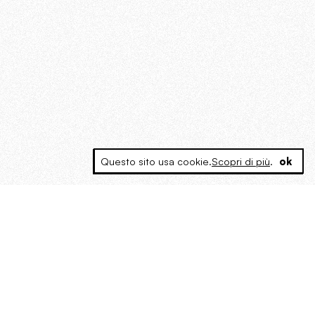
Questo sito usa cookie.
Scopri di più
.
ok
MAGOG è un gruppo editoriale che
riunisce cinque testate giornalistiche, che
oltre a produrre contenuti esclusivi e
inediti quotidiani, pubblica libri, organizza
eventi di vario genere, smuove le
coscienze, sposta le masse, spariglia le