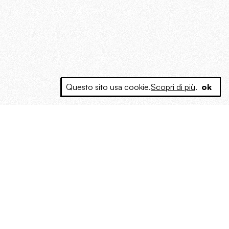
Questo sito usa cookie.
Scopri di più
.
ok
e a produrre contenuti esclusivi e inediti
posta le masse, spariglia le idee.