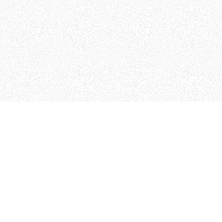
MAGOG è un gruppo editoriale
quotidiani, pubblica libri, o