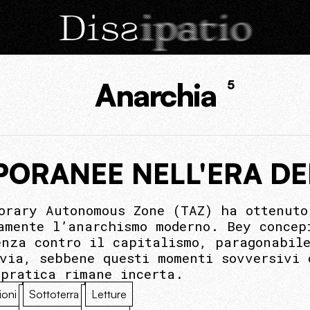
Anarchia
5
PORANEE NELL'ERA D
orary Autonomous Zone (TAZ) ha ottenuto
amente l’anarchismo moderno. Bey concep
enza contro il capitalismo, paragonabil
via, sebbene questi momenti sovversivi 
 pratica rimane incerta.
ioni
Sottoterra
Letture