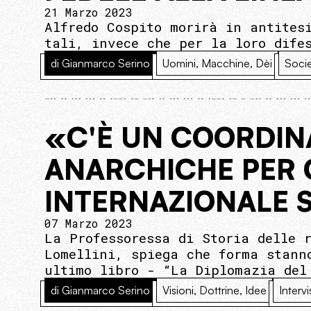
21 Marzo 2023
Alfredo Cospito morirà in antites
tali, invece che per la loro dife
di Gianmarco Serino
Uomini, Macchine, Dèi
Soci
«C'È UN COORDIN
ANARCHICHE PER 
INTERNAZIONALE 
07 Marzo 2023
La Professoressa di Storia delle 
Lomellini, spiega che forma stann
ultimo libro - “La Diplomazia del
di Gianmarco Serino
Visioni, Dottrine, Idee
Intervi