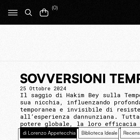
(
0
)
SOVVERSIONI TEM
25 Ottobre 2024
Il saggio di Hakim Bey sulla Temp
sua nicchia, influenzando profond
temporanea e invisibile di resist
all’esperienza dannunziana. Tutta
potere globale, la loro efficacia
di Lorenzo Appetecchia
Biblioteca Ideale
Recens