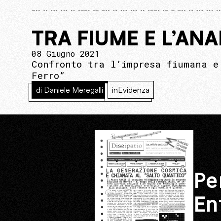
TRA FIUME E L’AN
08 Giugno 2021
Confronto tra l’impresa fiumana e
Ferro”
di Daniele Meregalli
inEvidenza
Pe
En