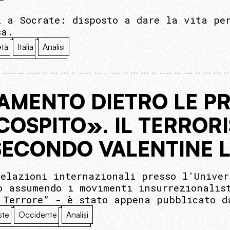
i a Socrate: disposto a dare la vita pe
sa.
età
Italia
Analisi
AMENTO DIETRO LE P
COSPITO». IL TERROR
SECONDO VALENTINE L
relazioni internazionali presso l'Unive
o assumendo i movimenti insurrezionalis
 Terrore” - è stato appena pubblicato d
ste
Occidente
Analisi