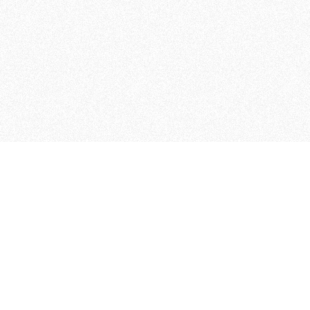
 che riunisce cinque testate giornalistiche, che oltr
rganizza eventi di vario genere, smuove le coscienze, s