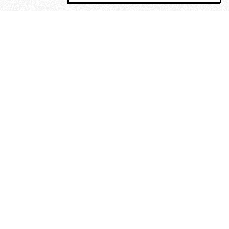
MAGOG è un gruppo editoriale che
riunisce cinque testate giornalistiche, che
oltre a produrre contenuti esclusivi e
inediti quotidiani, pubblica libri, organizza
eventi di vario genere, smuove le
coscienze, sposta le masse, spariglia le
idee.
“Scrivere è dare un senso al
soffrire”. Alchimia di Alejandra
Pizarnik