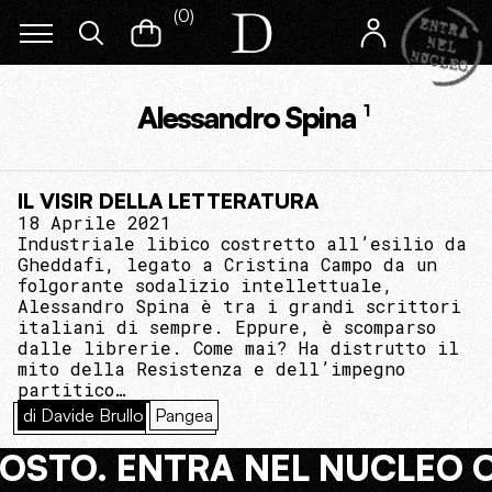
(
0
)
Alessandro Spina
1
IL VISIR DELLA LETTERATURA
18 Aprile 2021
Industriale libico costretto all’esilio da
Gheddafi, legato a Cristina Campo da un
folgorante sodalizio intellettuale,
Alessandro Spina è tra i grandi scrittori
italiani di sempre. Eppure, è scomparso
dalle librerie. Come mai? Ha distrutto il
mito della Resistenza e dell’impegno
partitico…
di Davide Brullo
Pangea
COSTO. ENTRA NEL NUCLEO 