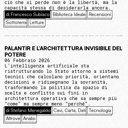
ciò che si perde non è la libertà, ma la
capacità stessa di desiderarla ancora.
di Francesco Subiaco
Biblioteca Ideale
Recensioni
Sottoterra
Letture
PALANTIR E L’ARCHITETTURA INVISIBILE DEL
POTERE
06 Febbraio 2026
L’intelligenza artificiale sta
ristrutturando lo Stato attorno a sistemi
tecnici che calcolano priorità, orientano
decisioni e ridisegnano la sovranità,
trasformando la politica da spazio di
scelta e conflitto sui fini in
architettura operativa che sa sempre più
“come” ma sempre meno “perché”.
di Stefano Menegaldo
Cavi, Carta, Dati
Tecnologia
Altrove
Analisi