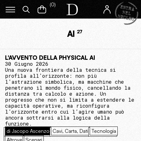
(
0
)
AI
27
L'AVVENTO DELLA PHYSICAL AI
30 Giugno 2026
Una nuova frontiera della tecnica si
profila all’orizzonte: non più
l’astrazione simbolica, ma macchine che
penetrano il mondo fisico, cancellando la
distanza tra calcolo e azione. Un
progresso che non si limita a estendere le
capacità operative, ma riconfigura
l’orizzonte entro cui l’agire umano può
ancora sottrarsi alla logica della
funzione.
di Jacopo Ascenzo
Cavi, Carta, Dati
Tecnologia
Altrove
Scenari