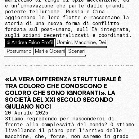
è un’innovazione che parte dalle grandi
potenze telluriche. Russia e Cina
aggiornano le loro flotte e raccontano la
storia di una nuova forma di conflitto
fondata sul post-umano, sull’IA integrata,
sugli sciami decentralizzati e coordinati.
di Andrea Falco Profili
Uomini, Macchine, Dèi
Postumano
Mari e Oceani
Scenari
«LA VERA DIFFERENZA STRUTTURALE È
TRA COLORO CHE CONOSCONO E
COLORO CHE SONO IGNORANTI». LA
SOCIETÀ DEL XXI SECOLO SECONDO
GIULIANO NOCI
20 Aprile 2025
Stiamo regredendo per nasconderci di
fronte alla complessità del mondo? O stiamo
livellando il piano per l'arrivo delle
macchine, che, forse, non saremo in grado