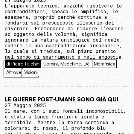
L’apparato tecnico, anziché risolvere le
contraddizioni, spesso le amplifica, le
esaspera, proprio perché continua a
fondarsi sul presupposto illusorio del
divenire. Pretendere di ridurre l’essere
ad oggetto della volontà, significa
ignorare la natura ontologica del reale,
cadere in una contraddizione insanabile,
la quale si traduce, sul piano pratico,
nel senso di smarrimento e nell’angoscia.
di Pietro Falchini
Uomini, Macchine, Dèi
Metafisica
Altrove
Visioni
LE GUERRE POST-UMANE SONO GIÀ QUI
27 Maggio 2025
Il mare, con i suoi fondali inconoscibili,
è stato a lungo frontiera ignota e
terribile. Mentre la terra continua a
colorarsi di rosso, il profondo blu
marittimo si tinge di spie meccaniche, ed