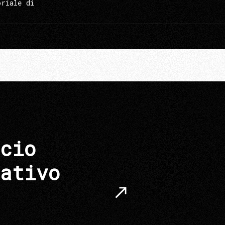
oriale di
cio
ativo