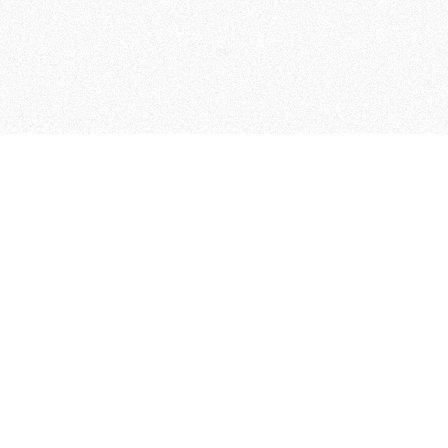
 che riunisce cinque testate giornalistiche, che oltr
rganizza eventi di vario genere, smuove le coscienze, s