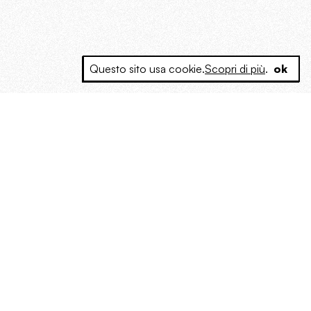
Questo sito usa cookie.
Scopri di più
.
ok
e a produrre contenuti esclusivi e inediti
posta le masse, spariglia le idee.