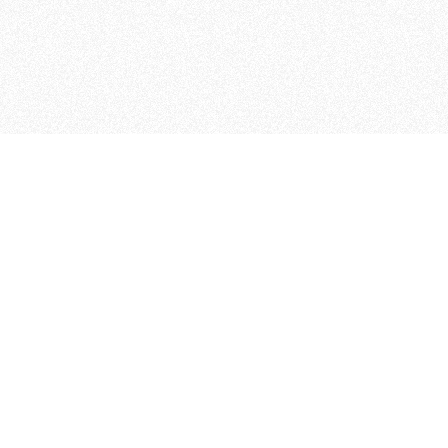
MAGOG è un gruppo editoriale
quotidiani, pubblica libri, o