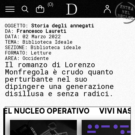
(
0
)
OGGETTO:
Storia degli annegati
DA:
Francesco Laureti
DATA: 02 Marzo 2022
TEMA:
Biblioteca Ideale
SEZIONE:
Biblioteca ideale
FORMATO:
Letture
AREA:
Occidente
Il romanzo di Lorenzo
Monfregola è crudo quanto
perturbante nel suo
dipingere una generazione
disillusa e senza radici.
. ENTRA NEL NUCLEO OPERATIVO
V