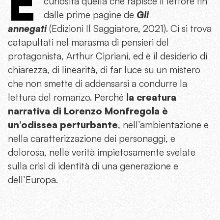
È
curiosità quella che rapisce il lettore fin
dalle prime pagine de
Gli
annegati
(Edizioni Il Saggiatore, 2021). Ci si trova
catapultati nel marasma di pensieri del
protagonista, Arthur Cipriani, ed è il desiderio di
chiarezza, di linearità, di far luce su un mistero
che non smette di addensarsi a condurre la
lettura del romanzo. Perché
la creatura
narrativa di Lorenzo Monfregola è
un’odissea perturbante
, nell’ambientazione e
nella caratterizzazione dei personaggi, e
dolorosa, nelle verità impietosamente svelate
sulla crisi di identità di una generazione e
dell’Europa.