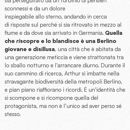
sia perseguitato da un turbinio di pensieri
sconnessi e da un dolore
inspiegabile allo sterno, andando in cerca
di risposte sul perché si sia ritrovato in mezzo al
fiume e da dove sia arrivato in Germania.
Quella
che
ri
scopre e lo blandisce è una Berlino
giovane e disillusa
, una città che è abitata da
una generazione meticcia e viene strattonata tra
lo sballo notturno e l’arrancare diurno. Durante il
suo cammino di ricerca, Arthur si imbatte nella
stravagante biodiversità della metropoli Berlino,
e pian piano riaffiorano i ricordi. È un’identità che
si scompone e si ricompone quella del
protagonista, ma non è l’unico ad aver perso sé
stesso.