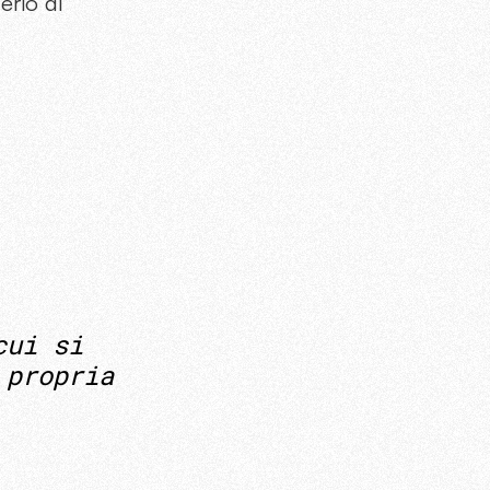
erio di
cui si
 propria