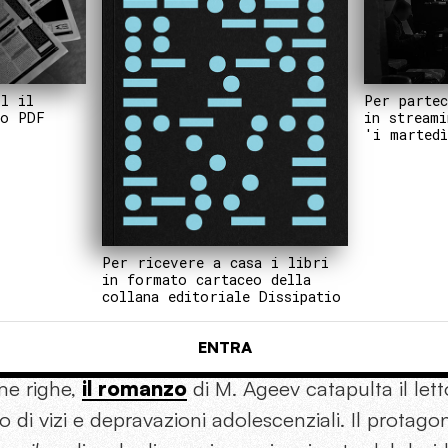
Per partec
il il
in streami
to PDF
'i martedì
Per ricevere a casa i libri
in formato cartaceo della
collana editoriale Dissipatio
ENTRA
ime righe,
il romanzo
di M. Ageev catapulta il lett
di vizi e depravazioni adolescenziali. Il protagon