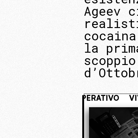
Ageev c
realist
cocaina
la prim
scoppio
d’Ottob
I NASCOSTO. ENTRA NEL NUCLEO O