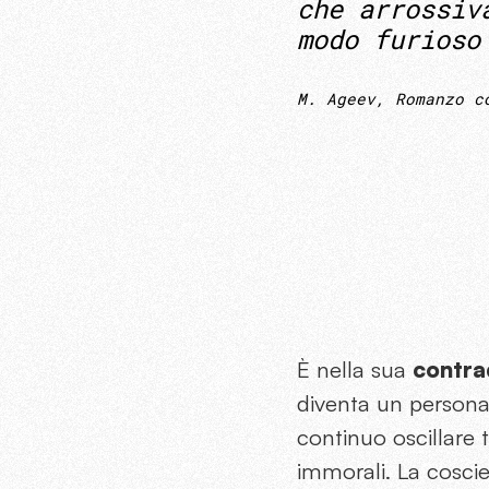
che arrossiv
modo furioso
M. Ageev, Romanzo c
È nella sua
contra
diventa un persona
continuo oscillare t
immorali. La cosci