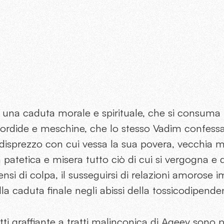
i una caduta morale e spirituale, che si consuma
sordide e meschine, che lo stesso Vadim confessa
il disprezzo con cui vessa la sua povera, vecchia 
a patetica e misera tutto ciò di cui si vergogna e 
ensi di colpa, il susseguirsi di relazioni amorose 
alla caduta finale negli abissi della tossicodipend
atti graffiante a tratti malinconica di Ageev
sono p