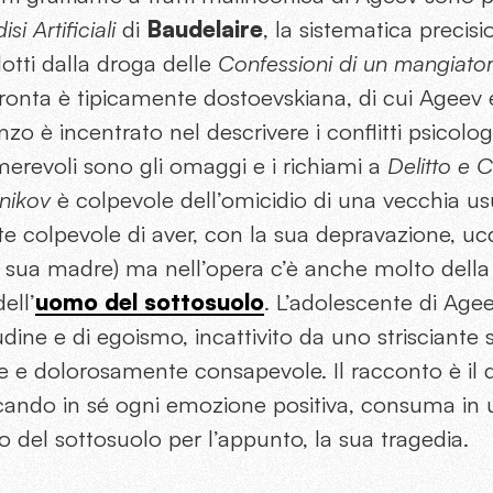
si Artificiali
di
Baudelaire
, la sistematica precis
ndotti dalla droga delle
Confessioni di un mangiato
pronta è tipicamente dostoevskiana, di cui Ageev
zo è incentrato nel descrivere i conflitti psicolog
erevoli sono gli omaggi e i richiami a
Delitto e 
nikov
è colpevole dell’omicidio di una vecchia usu
 colpevole di aver, con la sua depravazione, uc
sua madre) ma nell’opera c’è anche molto della
ell’
uomo del sottosuolo
. L’adolescente di Agee
dine e di egoismo, incattivito da uno strisciante s
e e dolorosamente consapevole. Il racconto è il
cando in sé ogni emozione positiva, consuma in
 del sottosuolo per l’appunto, la sua tragedia.