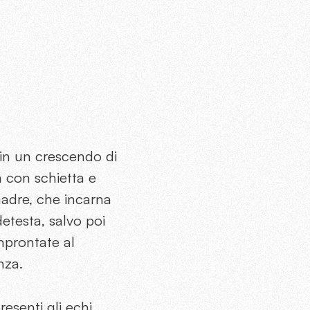
 in un crescendo di
 con schietta e
madre, che incarna
detesta, salvo poi
improntate al
enza.
resenti gli echi