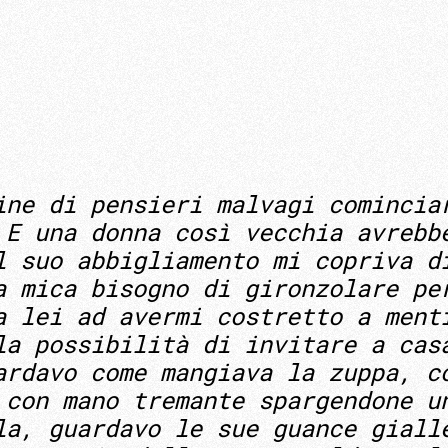
ine di pensieri malvagi comincia
 E una donna così vecchia avrebb
l suo abbigliamento mi copriva d
a mica bisogno di gironzolare pe
a lei ad avermi costretto a ment
la possibilità di invitare a cas
ardavo come mangiava la zuppa, c
 con mano tremante spargendone u
la, guardavo le sue guance giall