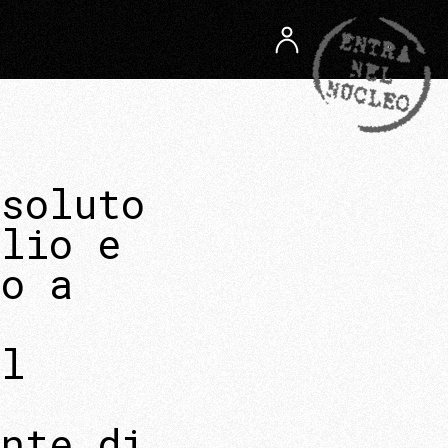
ssoluto
blio e
to a
el
a
ente di