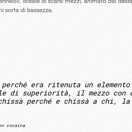
ennikov
, liceale di scarsi mezzi, animato dal desid
i sorta di bassezza.
 perché era ritenuta un elemento
le di superiorità, il mezzo con 
chissà perché e chissà a chi, la
on cocaina