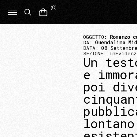
(
0
)
OGGETTO:
Romanzo c
DA:
Guendalina Mi
DATA: 08 Settembr
SEZIONE:
inEvidenz
Un test
e immor
poi div
cinquan
pubblic
lontano
esisten