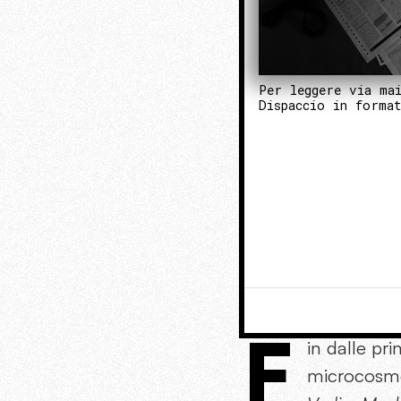
Per leggere via ma
Dispaccio in forma
F
in dalle pr
microcosmo 