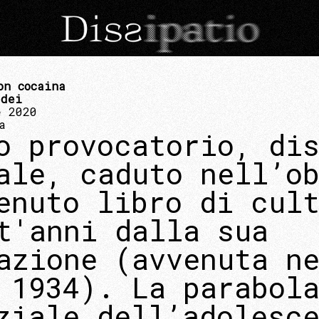
on cocaina
ddei
e 2020
a
o provocatorio, di
ale, caduto nell’o
enuto libro di cul
t'anni dalla sua
azione (avvenuta n
 1934). La parabol
ziale dell’adolesc