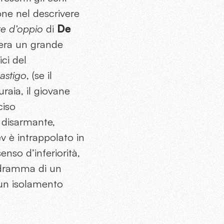
ione nel descrivere
re d’oppio
di
De
 era un grande
ici del
Castigo
, (se il
raia, il giovane
ciso
 disarmante,
v è intrappolato in
enso d’inferiorità,
 dramma di un
 un isolamento