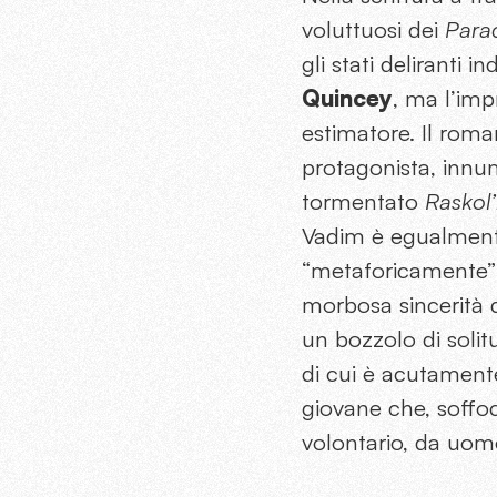
voluttuosi dei
Paradi
gli stati deliranti i
Quincey
, ma l’im
estimatore. Il roman
protagonista, innum
tormentato
Raskol’
Vadim è egualmente
“metaforicamente” 
morbosa sincerità d
un bozzolo di solitu
di cui è acutament
giovane che, soffo
volontario, da uomo