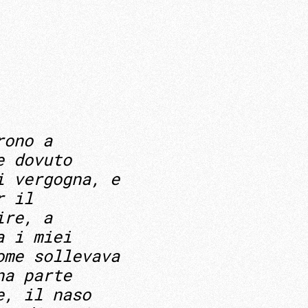
rono a
e dovuto
i vergogna, e
r il
ire, a
a i miei
ome sollevava
na parte
e, il naso