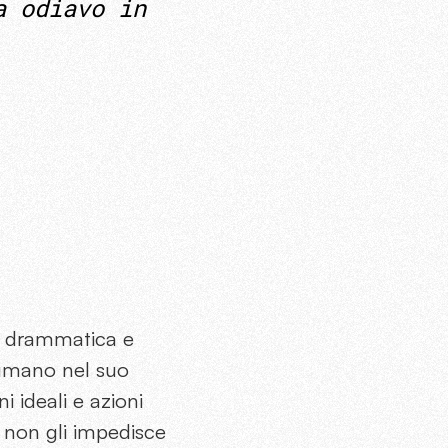
a odiavo in
a drammatica e
 umano nel suo
i ideali e azioni
 non gli impedisce