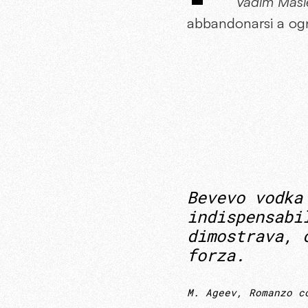
Vadim Masl
abbandonarsi a ogn
Bevevo vodka
indispensabi
dimostrava, 
forza.
M. Ageev, Romanzo c