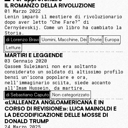
IL ROMANZO DELLA RIVOLUZIONE
01 Marzo 2022
Lenin imparò il mestiere di rivoluzionario
dopo aver letto “Che Fare?” di
Černyševskij. Come un libro ha cambiato la
Storia.
di Lorenzo Bravi
Uomini, Macchine, Dèi
Storie
Europa
Letture
MARTIRI E LEGGENDE
03 Gennaio 2020
Qassem Suleimani non era soltanto
considerato un soldato di altissimo profilo
bensì un'icona popolare e ora,
nell'immaginario sciita, siede accanto
all'Imam Hussein, da martire.
di Sebastiano Caputo
Non categorizzato
«L'ALLEANZA ANGLOAMERICANA È IN
CORSO DI REVISIONE»: LUCA MAINOLDI E
LA DECODIFICAZIONE DELLE MOSSE DI
DONALD TRUMP
24 Marzo 2025