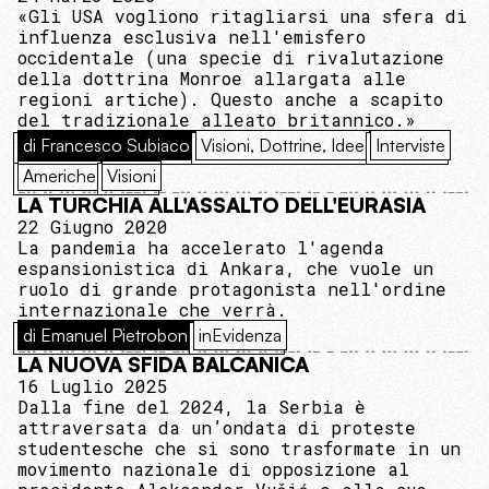
«Gli USA vogliono ritagliarsi una sfera di
influenza esclusiva nell'emisfero
occidentale (una specie di rivalutazione
della dottrina Monroe allargata alle
regioni artiche). Questo anche a scapito
del tradizionale alleato britannico.»
di Francesco Subiaco
Visioni, Dottrine, Idee
Interviste
Americhe
Visioni
LA TURCHIA ALL'ASSALTO DELL'EURASIA
22 Giugno 2020
La pandemia ha accelerato l'agenda
espansionistica di Ankara, che vuole un
ruolo di grande protagonista nell'ordine
internazionale che verrà.
di Emanuel Pietrobon
inEvidenza
LA NUOVA SFIDA BALCANICA
16 Luglio 2025
Dalla fine del 2024, la Serbia è
attraversata da un’ondata di proteste
studentesche che si sono trasformate in un
movimento nazionale di opposizione al