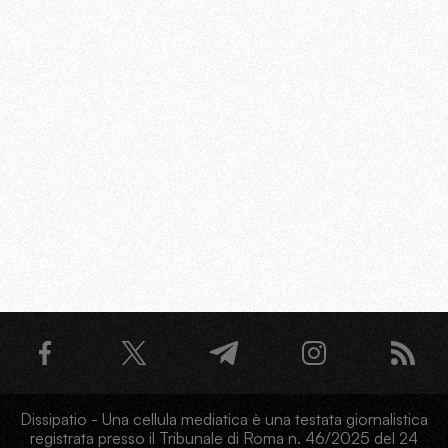
Dissipatio - Una cellula mediatica è una testata giornalistica
registrata presso il Tribunale di Roma n. 46/2025 del 24