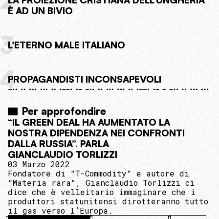
2
LA PROIEZIONE CRISTIANA DELL'UNGHERIA
È AD UN BIVIO
3
L'ETERNO MALE ITALIANO
4
PROPAGANDISTI INCONSAPEVOLI
Per approfondire
“IL GREEN DEAL HA AUMENTATO LA
NOSTRA DIPENDENZA NEI CONFRONTI
DALLA RUSSIA”. PARLA
GIANCLAUDIO TORLIZZI
03 Marzo 2022
Fondatore di "T-Commodity" e autore di
“Materia rara", Gianclaudio Torlizzi ci
dice che è velleitario immaginare che i
produttori statunitensi dirotteranno tutto
il gas verso l’Europa.