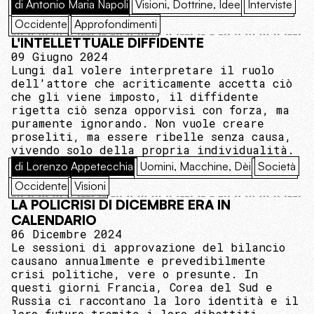
di Antonio Maria Napoli
Visioni, Dottrine, Idee
Interviste
Occidente
Approfondimenti
L'INTELLETTUALE DIFFIDENTE
09 Giugno 2024
Lungi dal volere interpretare il ruolo
dell'attore che acriticamente accetta ciò
che gli viene imposto, il diffidente
rigetta ciò senza opporvisi con forza, ma
puramente ignorando. Non vuole creare
proseliti, ma essere ribelle senza causa,
vivendo solo della propria individualità.
di Lorenzo Appetecchia
Uomini, Macchine, Dèi
Società
Occidente
Visioni
LA POLICRISI DI DICEMBRE ERA IN
CALENDARIO
06 Dicembre 2024
Le sessioni di approvazione del bilancio
causano annualmente e prevedibilmente
crisi politiche, vere o presunte. In
questi giorni Francia, Corea del Sud e
Russia ci raccontano la loro identità e il
loro futuro tramite i loro dibattiti