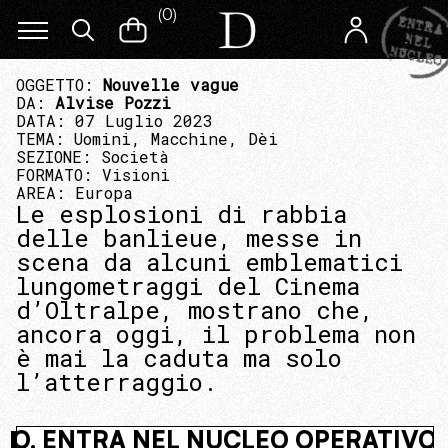
(
0
)
OGGETTO:
Nouvelle vague
DA:
Alvise Pozzi
DATA: 07 Luglio 2023
TEMA:
Uomini, Macchine, Dèi
SEZIONE:
Società
FORMATO:
Visioni
AREA:
Europa
Le esplosioni di rabbia
delle banlieue, messe in
scena da alcuni emblematici
lungometraggi del Cinema
d’Oltralpe, mostrano che,
ancora oggi, il problema non
è mai la caduta ma solo
l’atterraggio.
I NASCOSTO. ENTRA NEL NUCLEO OP