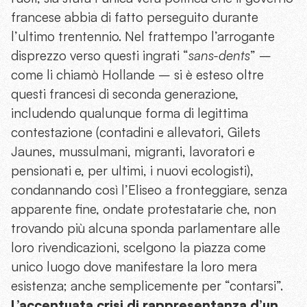
francese abbia di fatto perseguito durante
l’ultimo trentennio. Nel frattempo l’arrogante
disprezzo verso questi ingrati “
sans-dents
” –
come li chiamò Hollande – si è esteso oltre
questi francesi di seconda generazione,
includendo qualunque forma di legittima
contestazione (contadini e allevatori, Gilets
Jaunes, mussulmani, migranti, lavoratori e
pensionati e, per ultimi, i nuovi ecologisti),
condannando così l’Eliseo a fronteggiare, senza
apparente fine, ondate protestatarie che, non
trovando più alcuna sponda parlamentare alle
loro rivendicazioni, scelgono la piazza come
unico luogo dove manifestare la loro mera
esistenza; anche semplicemente per “contarsi”.
L’accentuata crisi di rappresentanza d’un