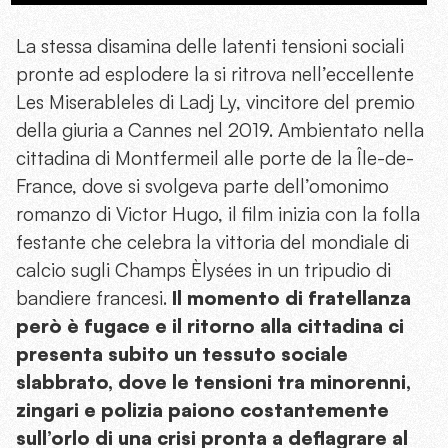
La stessa disamina delle latenti tensioni sociali
pronte ad esplodere la si ritrova nell’eccellente
Les Miserableles di Ladj Ly, vincitore del premio
della giuria a Cannes nel 2019. Ambientato nella
cittadina di Montfermeil alle porte de la Île-de-
France, dove si svolgeva parte dell’omonimo
romanzo di Victor Hugo, il film inizia con la folla
festante che celebra la vittoria del mondiale di
calcio sugli Champs Èlysées in un tripudio di
bandiere francesi.
Il momento di fratellanza
però è fugace e il ritorno alla cittadina ci
presenta subito un tessuto sociale
slabbrato, dove le tensioni tra minorenni,
zingari e polizia paiono costantemente
sull’orlo di una crisi pronta a deflagrare al