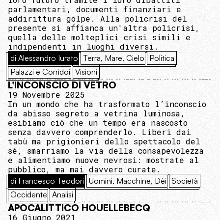
parlamentari, documenti finanziari e
addirittura golpe. Alla policrisi del
presente si affianca un'altra policrisi,
quella delle molteplici crisi simili e
indipendenti in luoghi diversi.
di Alessandro Iurato
Terra, Mare, Cielo
Politica
Palazzi e Corridoi
Visioni
L'INCONSCIO DI VETRO
19 Novembre 2025
In un mondo che ha trasformato l’inconscio
da abisso segreto a vetrina luminosa,
esibiamo ciò che un tempo era nascosto
senza davvero comprenderlo. Liberi dai
tabù ma prigionieri dello spettacolo del
sé, smarriamo la via della consapevolezza
e alimentiamo nuove nevrosi: mostrate al
pubblico, ma mai davvero curate.
di Francesco Teodori
Uomini, Macchine, Dèi
Società
Occidente
Analisi
APOCALITTICO HOUELLEBECQ
16 Giugno 2021