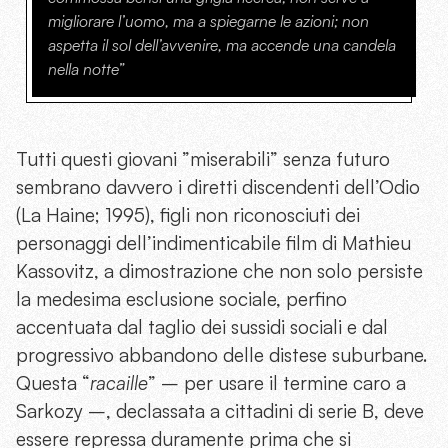
migliorare l’uomo, ma a spiegarne le azioni; non
aspetta il sol dell’avvenire, ma accende una candela
nella notte”
Tutti questi giovani ”miserabili” senza futuro
sembrano davvero i diretti discendenti dell’Odio
(La Haine; 1995), figli non riconosciuti dei
personaggi dell’indimenticabile film di Mathieu
Kassovitz, a dimostrazione che non solo persiste
la medesima esclusione sociale, perfino
accentuata dal taglio dei sussidi sociali e dal
progressivo abbandono delle distese suburbane.
Questa “
racaille
” – per usare il termine caro a
Sarkozy –, declassata a cittadini di serie B, deve
essere repressa duramente prima che si