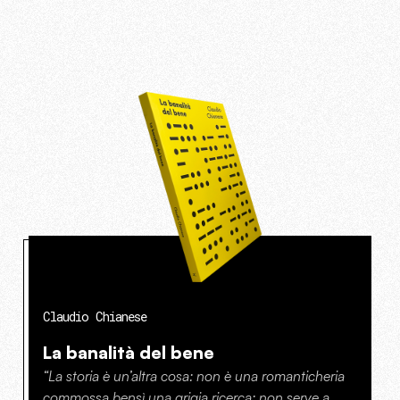
Claudio Chianese
La banalità del bene
“La storia è un’altra cosa: non è una romanticheria
commossa bensì una grigia ricerca; non serve a