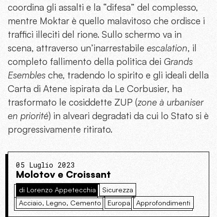
coordina gli assalti e la “difesa” del complesso,
mentre Moktar è quello malavitoso che ordisce i
traffici illeciti del rione. Sullo schermo va in
scena, attraverso un’inarrestabile
escalation
, il
completo fallimento della politica dei
Grands
Esembles
che, tradendo lo spirito e gli ideali della
Carta di Atene ispirata da Le Corbusier, ha
trasformato le cosiddette ZUP (
zone à urbaniser
en priorité
) in alveari degradati da cui lo Stato si è
progressivamente ritirato.
05 Luglio 2023
Molotov e Croissant
di Lorenzo Appetecchia
Sicurezza
Acciaio, Legno, Cemento
Europa
Approfondimenti