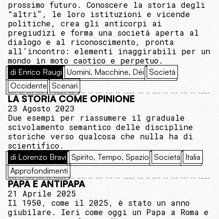
prossimo futuro. Conoscere la storia degli
“altri”, le loro istituzioni e vicende
politiche, crea gli anticorpi ai
pregiudizi e forma una società aperta al
dialogo e al riconoscimento, pronta
all’incontro: elementi inaggirabili per un
mondo in moto caotico e perpetuo.
di Enrico Raugi
Uomini, Macchine, Dèi
Società
Occidente
Scenari
LA STORIA COME OPINIONE
23 Agosto 2023
Due esempi per riassumere il graduale
scivolamento semantico delle discipline
storiche verso qualcosa che nulla ha di
scientifico.
di Lorenzo Bravi
Spirito, Tempo, Spazio
Società
Italia
Approfondimenti
PAPA E ANTIPAPA
21 Aprile 2025
Il 1950, come il 2025, è stato un anno
giubilare. Ieri come oggi un Papa a Roma e