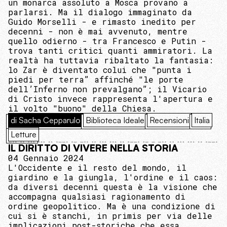
un monarca assoluto a Mosca provano a
parlarsi. Ma il dialogo immaginato da
Guido Morselli - e rimasto inedito per
decenni - non è mai avvenuto, mentre
quello odierno - tra Francesco e Putin -
trova tanti critici quanti ammiratori. La
realtà ha tuttavia ribaltato la fantasia:
lo Zar è diventato colui che "punta i
piedi per terra” affinché "le porte
dell’Inferno non prevalgano”; il Vicario
di Cristo invece rappresenta l'apertura e
il volto "buono" della Chiesa.
di Sacha Cepparulo
Biblioteca Ideale
Recensioni
Italia
Letture
IL DIRITTO DI VIVERE NELLA STORIA
04 Gennaio 2024
L'Occidente e il resto del mondo, il
giardino e la giungla, l'ordine e il caos:
da diversi decenni questa è la visione che
accompagna qualsiasi ragionamento di
ordine geopolitico. Ma è una condizione di
cui si è stanchi, in primis per via delle
implicazioni post-storiche che essa