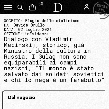
(
0
)
OGGETTO:
Elogio dello stalinismo
DA:
Davide Brullo
DATA: 02 Luglio 2021
SEZIONE:
inEvidenza
Dialogo con Vladimir
Medinskij, storico, già
Ministro della cultura in
Russia. I Gulag non sono
equiparabili ai campi
nazisti, “Il mondo è stato
salvato dai soldati sovietici
e chi lo nega è un farabutto”
Dal negozio