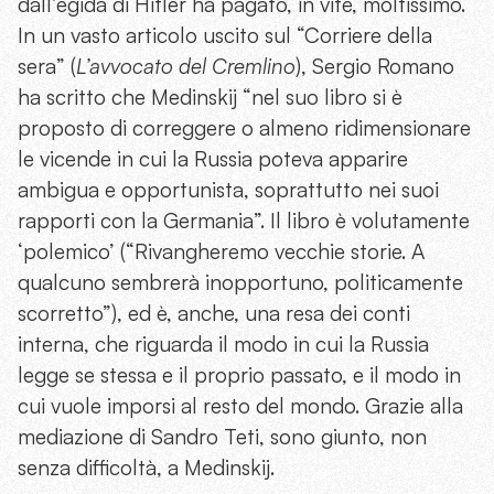
dall’egida di Hitler ha pagato, in vite, moltissimo.
In un vasto articolo uscito sul “Corriere della
sera” (
L’avvocato del Cremlino
), Sergio Romano
ha scritto che Medinskij “nel suo libro si è
proposto di correggere o almeno ridimensionare
le vicende in cui la Russia poteva apparire
ambigua e opportunista, soprattutto nei suoi
rapporti con la Germania”. Il libro è volutamente
‘polemico’ (“Rivangheremo vecchie storie. A
qualcuno sembrerà inopportuno, politicamente
scorretto”), ed è, anche, una resa dei conti
interna, che riguarda il modo in cui la Russia
legge se stessa e il proprio passato, e il modo in
cui vuole imporsi al resto del mondo. Grazie alla
mediazione di Sandro Teti, sono giunto, non
senza difficoltà, a Medinskij.