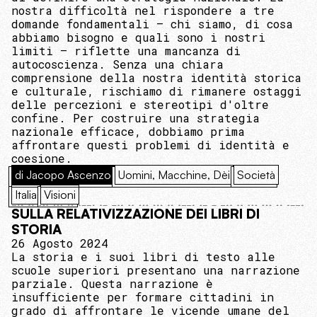
nostra difficoltà nel rispondere a tre
domande fondamentali – chi siamo, di cosa
abbiamo bisogno e quali sono i nostri
limiti – riflette una mancanza di
autocoscienza. Senza una chiara
comprensione della nostra identità storica
e culturale, rischiamo di rimanere ostaggi
delle percezioni e stereotipi d'oltre
confine. Per costruire una strategia
nazionale efficace, dobbiamo prima
affrontare questi problemi di identità e
coesione.
di Jacopo Ascenzo
Uomini, Macchine, Dèi
Società
Italia
Visioni
SULLA RELATIVIZZAZIONE DEI LIBRI DI
STORIA
26 Agosto 2024
La storia e i suoi libri di testo alle
scuole superiori presentano una narrazione
parziale. Questa narrazione è
insufficiente per formare cittadini in
grado di affrontare le vicende umane del