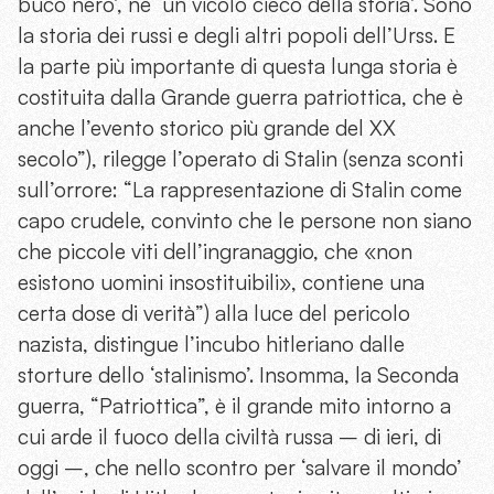
buco nero’, né ‘un vicolo cieco della storia’. Sono
la storia dei russi e degli altri popoli dell’Urss. E
la parte più importante di questa lunga storia è
costituita dalla Grande guerra patriottica, che è
anche l’evento storico più grande del XX
secolo”), rilegge l’operato di Stalin (senza sconti
sull’orrore: “La rappresentazione di Stalin come
capo crudele, convinto che le persone non siano
che piccole viti dell’ingranaggio, che «non
esistono uomini insostituibili», contiene una
certa dose di verità”) alla luce del pericolo
nazista, distingue l’incubo hitleriano dalle
storture dello ‘stalinismo’. Insomma, la Seconda
guerra, “Patriottica”, è il grande mito intorno a
cui arde il fuoco della civiltà russa – di ieri, di
oggi –, che nello scontro per ‘salvare il mondo’