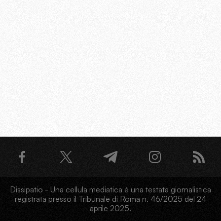
Dissipatio - Una cellula mediatica è una testata giornalistica
registrata presso il Tribunale di Roma n. 46/2025 del 24
aprile 2025.