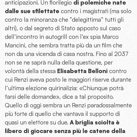
anticipazioni. Un florilegio
di polemiche nate
dalle sue sfilettate
contro i magistrati (ma solo
contro la minoranza che “delegittima” tutti gli
altri), o dal segreto di Stato apposto sul caso
dell’incontro in autogrill con l’ex spia Marco
Mancini, che sembra tratta più da un film che
non da una vicenda di casa nostra. Fino al 2037
non se ne saprà nulla della questione, per
volontà della stessa
Elisabetta Belloni
contro
cui Renzi aveva posto le maggiori riserve durante
l’ultima elezione quirinalizia: «Chiunque potrà
farsi delle domande», dice a tal proposito.
Quello di oggi sembra un Renzi paradossalmente
più forte di quello che vantava il supporto di
quasi un elettore su due.
A briglia sciolta è
libero di giocare senza più le catene della