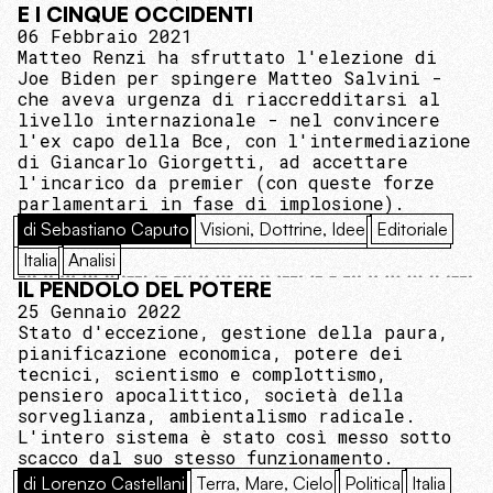
E I CINQUE OCCIDENTI
06 Febbraio 2021
Matteo Renzi ha sfruttato l'elezione di
Joe Biden per spingere Matteo Salvini -
che aveva urgenza di riaccredditarsi al
livello internazionale - nel convincere
l'ex capo della Bce, con l'intermediazione
di Giancarlo Giorgetti, ad accettare
l'incarico da premier (con queste forze
parlamentari in fase di implosione).
di Sebastiano Caputo
Visioni, Dottrine, Idee
Editoriale
Italia
Analisi
IL PENDOLO DEL POTERE
25 Gennaio 2022
Stato d'eccezione, gestione della paura,
pianificazione economica, potere dei
tecnici, scientismo e complottismo,
pensiero apocalittico, società della
sorveglianza, ambientalismo radicale.
L'intero sistema è stato così messo sotto
scacco dal suo stesso funzionamento.
di Lorenzo Castellani
Terra, Mare, Cielo
Politica
Italia