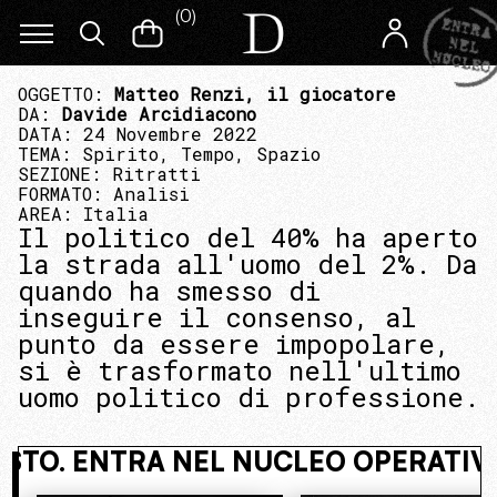
(
0
)
OGGETTO:
Matteo Renzi, il giocatore
DA:
Davide Arcidiacono
DATA: 24 Novembre 2022
TEMA:
Spirito, Tempo, Spazio
SEZIONE:
Ritratti
FORMATO:
Analisi
AREA:
Italia
Il politico del 40% ha aperto
la strada all'uomo del 2%. Da
quando ha smesso di
inseguire il consenso, al
punto da essere impopolare,
si è trasformato nell'ultimo
uomo politico di professione.
VI NASCOSTO. ENTRA NEL NUCLEO O