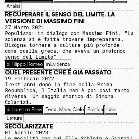
Analisi
RECUPERARE IL SENSO DEL LIMITE. LA
VERSIONE DI MASSIMO FINI
27 Marzo 2021
Populismo: in dialogo con Massimo Fini. "La
scienza si è fatta trovare impreparata.
Bisogna tornare a culture più profonde,
come quella greca, che aveva un profondo
senso del limite"
di Filippo Romeo
inEvidenza
QUEL PRESENTE CHE È GIÀ PASSATO
19 Febbraio 2022
Trent’anni dopo la fine della Prima
Repubblica, l'Italia non è poi così tanto
diversa. Un saggio storico di Simona
Colarizi.
di Lorenzo Bravi
Terra, Mare, Cielo
Politica
Italia
Letture
SECOLARIZZATE
01 Aprile 2023
Le modalità con cui Elly Schlein e Giorgia