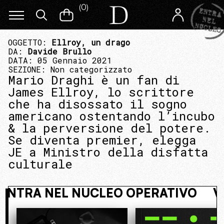
(
0
)
OGGETTO:
Ellroy, un drago
DA:
Davide Brullo
DATA: 05 Gennaio 2021
SEZIONE:
Non categorizzato
Mario Draghi è un fan di
James Ellroy, lo scrittore
che ha disossato il sogno
americano ostentando l’incubo
& la perversione del potere.
Se diventa premier, elegga
JE a Ministro della disfatta
culturale
 NASCOSTO. ENTRA NEL NUCLEO OPE