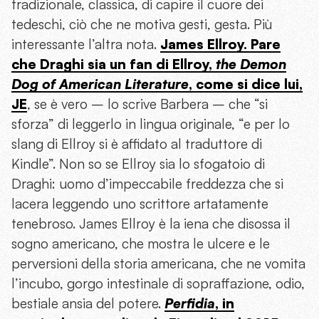
tradizionale, classica, di capire il cuore dei
tedeschi, ciò che ne motiva gesti, gesta. Più
interessante l’altra nota.
James Ellroy. Pare
che Draghi sia un fan di Ellroy,
the Demon
Dog of American Literature
, come si dice lui,
JE
, se è vero – lo scrive Barbera – che “si
sforza” di leggerlo in lingua originale, “e per lo
slang di Ellroy si è affidato al traduttore di
Kindle”. Non so se Ellroy sia lo sfogatoio di
Draghi: uomo d’impeccabile freddezza che si
lacera leggendo uno scrittore artatamente
tenebroso. James Ellroy è la iena che disossa il
sogno americano, che mostra le ulcere e le
perversioni della storia americana, che ne vomita
l’incubo, gorgo intestinale di sopraffazione, odio,
bestiale ansia del potere.
Perfidia
, in