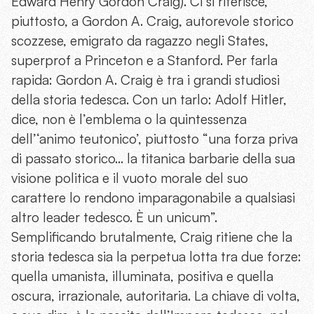
Edward Henry Gordon Craig). Ci si riferisce,
piuttosto, a Gordon A. Craig, autorevole storico
scozzese, emigrato da ragazzo negli States,
superprof a Princeton e a Stanford. Per farla
rapida: Gordon A. Craig è tra i grandi studiosi
della storia tedesca. Con un tarlo: Adolf Hitler,
dice, non è l’emblema o la quintessenza
dell’‘animo teutonico’, piuttosto “una forza priva
di passato storico… la titanica barbarie della sua
visione politica e il vuoto morale del suo
carattere lo rendono imparagonabile a qualsiasi
altro leader tedesco. È un unicum”.
Semplificando brutalmente, Craig ritiene che la
storia tedesca sia la perpetua lotta tra due forze:
quella umanista, illuminata, positiva e quella
oscura, irrazionale, autoritaria. La chiave di volta,