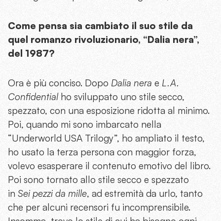
Come pensa sia cambiato il suo stile da
quel romanzo rivoluzionario, “Dalia nera”,
del 1987?
Ora è più conciso. Dopo
Dalia nera
e
L.A.
Confidential
ho sviluppato uno stile secco,
spezzato, con una esposizione ridotta al minimo.
Poi, quando mi sono imbarcato nella
“Underworld USA Trilogy”, ho ampliato il testo,
ho usato la terza persona con maggior forza,
volevo esasperare il contenuto emotivo del libro.
Poi sono tornato allo stile secco e spezzato
in
Sei pezzi da mille
, ad estremità da urlo, tanto
che per alcuni recensori fu incomprensibile.
Insomma, trovo lo stile di cui ha bisogno ogni