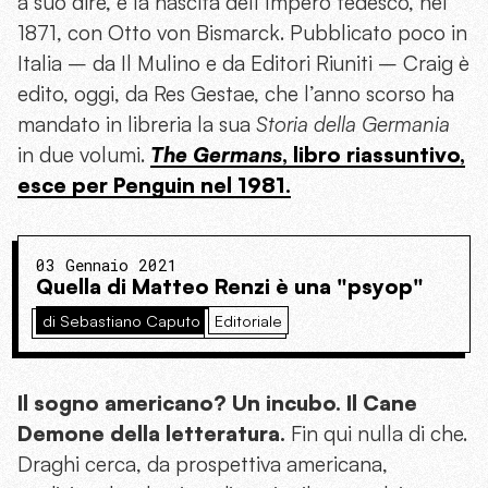
a suo dire, è la nascita dell’Impero tedesco, nel
1871, con Otto von Bismarck. Pubblicato poco in
Italia – da Il Mulino e da Editori Riuniti – Craig è
edito, oggi, da Res Gestae, che l’anno scorso ha
mandato in libreria la sua
Storia della Germania
in due volumi.
The Germans
, libro riassuntivo,
esce per Penguin nel 1981.
03 Gennaio 2021
Quella di Matteo Renzi è una "psyop"
di Sebastiano Caputo
Editoriale
Il sogno americano? Un incubo. Il Cane
Demone della letteratura.
Fin qui nulla di che.
Draghi cerca, da prospettiva americana,