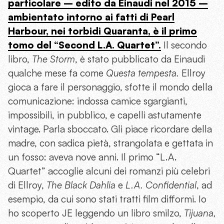
particolare – edito da Einaudi nel 2015 –
ambientato intorno ai fatti di Pearl
Harbour, nei torbidi Quaranta, è il primo
tomo del “Second L.A. Quartet”.
Il secondo
libro,
The Storm
, è stato pubblicato da Einaudi
qualche mese fa come
Questa tempesta.
Ellroy
gioca a fare il personaggio, sfotte il mondo della
comunicazione: indossa camice sgargianti,
impossibili, in pubblico, e capelli astutamente
vintage. Parla sboccato. Gli piace ricordare della
madre, con sadica pietà, strangolata e gettata in
un fosso: aveva nove anni. Il primo “L.A.
Quartet” accoglie alcuni dei romanzi più celebri
di Ellroy,
The Black Dahlia
e
L.A. Confidential
, ad
esempio, da cui sono stati tratti film difformi. Io
ho scoperto JE leggendo un libro smilzo,
Tijuana,